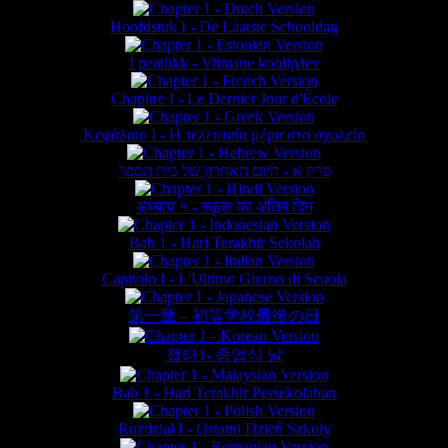
Hoofdstuk I - De Laatste Schooldag
I peatükk - Viimane koolipäev
Chapitre I - Le Dernier Jour d'École
Κεφάλαιο Ι - Η τελευταία μέρα στο σχολείο
פרק א - היום האחרון של בית הספר
अध्याय १ - स्कूल का अंतिम दिन
Bab 1 - Hari Terakhir Sekolah
Capitolo I - L'Ultimo Giorno di Scuola
第一章 – 初等学校最後の日
챕터1- 종업식 날
Bab 1 - Hari Terakhir Persekolahan
Rozdział I - Ostatni Dzień Szkoły