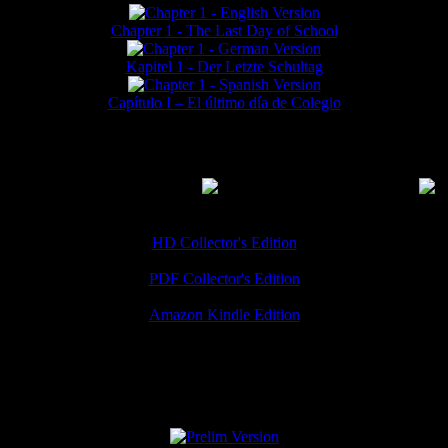
Chapter 1 - The Last Day of School
Kapitel 1 - Der Letzte Schultag
Capítulo I – El último día de Colegio
MMERCIAL DOWNLOADS
(
Thanks for your support!
HD Collector's Edition
PDF Collector's Edition
Amazon Kindle Edition
SPECIAL VERSIONS