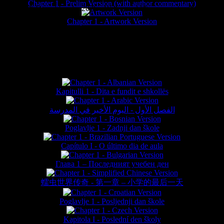
Chapter 1 - Prelim Version (with author commentary)
is website © Daniel Lieske 2026 - Wormworld® is a registered trademar
Chapter 1 - Artwork Version
FAN TRANSLATIONS*
Kapitulli 1 - Dita e fundit e shkollës
الفصل الأول - اليوم الأخير في المدرسة
Poglavlje 1 - Zadnji dan škole
Capítulo I - O último dia de aula
Глава 1 – Последният учебен ден
蠕虫世界传奇 - 第一章 – 小学的最后一天
Poglavlje 1 - Posljednji dan škole
Kapitola I - Poslední den školy