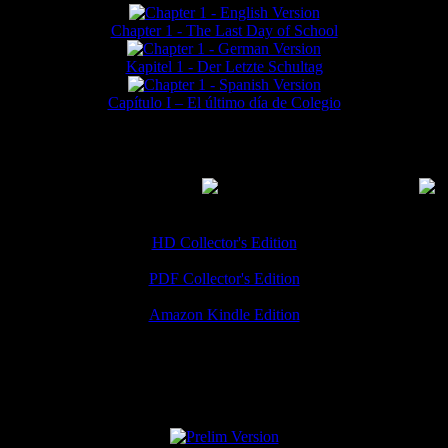
Chapter 1 - The Last Day of School
Kapitel 1 - Der Letzte Schultag
Capítulo I – El último día de Colegio
MMERCIAL DOWNLOADS
(
Thanks for your support!
HD Collector's Edition
PDF Collector's Edition
Amazon Kindle Edition
SPECIAL VERSIONS