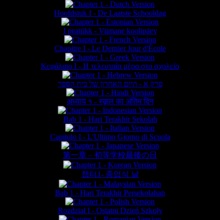
Hoofdstuk I - De Laatste Schooldag
I peatükk - Viimane koolipäev
Chapitre I - Le Dernier Jour d'École
Κεφάλαιο Ι - Η τελευταία μέρα στο σχολείο
פרק א - היום האחרון של בית הספר
अध्याय १ - स्कूल का अंतिम दिन
Bab 1 - Hari Terakhir Sekolah
Capitolo I - L'Ultimo Giorno di Scuola
第一章 – 初等学校最後の日
챕터1- 종업식 날
Bab 1 - Hari Terakhir Persekolahan
Rozdział I - Ostatni Dzień Szkoły