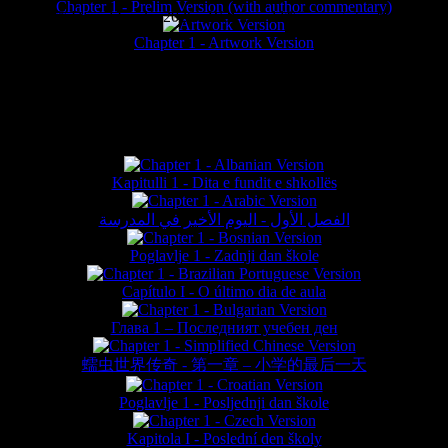
Chapter 1 - Prelim Version (with author commentary)
is website © Daniel Lieske 2026 - Wormworld® is a registered trademar
Chapter 1 - Artwork Version
FAN TRANSLATIONS*
Kapitulli 1 - Dita e fundit e shkollës
الفصل الأول - اليوم الأخير في المدرسة
Poglavlje 1 - Zadnji dan škole
Capítulo I - O último dia de aula
Глава 1 – Последният учебен ден
蠕虫世界传奇 - 第一章 – 小学的最后一天
Poglavlje 1 - Posljednji dan škole
Kapitola I - Poslední den školy