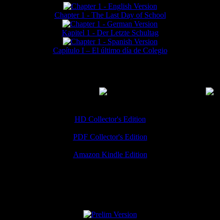
Chapter 1 - The Last Day of School
Kapitel 1 - Der Letzte Schultag
Capítulo I – El último día de Colegio
MMERCIAL DOWNLOADS
(
Thanks for your support!
HD Collector's Edition
PDF Collector's Edition
Amazon Kindle Edition
SPECIAL VERSIONS