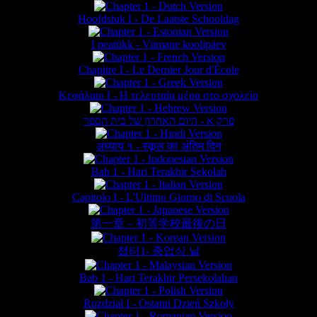
Hoofdstuk I - De Laatste Schooldag
I peatükk - Viimane koolipäev
Chapitre I - Le Dernier Jour d'École
Κεφάλαιο Ι - Η τελευταία μέρα στο σχολείο
פרק א - היום האחרון של בית הספר
अध्याय १ - स्कूल का अंतिम दिन
Bab 1 - Hari Terakhir Sekolah
Capitolo I - L'Ultimo Giorno di Scuola
第一章 – 初等学校最後の日
챕터1- 종업식 날
Bab 1 - Hari Terakhir Persekolahan
Rozdział I - Ostatni Dzień Szkoły