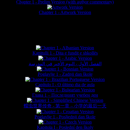
Chapter 1 - Prelim Version (with author commentary)
is website © Daniel Lieske 2026 - Wormworld® is a registered trademar
Chapter 1 - Artwork Version
FAN TRANSLATIONS*
Kapitulli 1 - Dita e fundit e shkollës
الفصل الأول - اليوم الأخير في المدرسة
Poglavlje 1 - Zadnji dan škole
Capítulo I - O último dia de aula
Глава 1 – Последният учебен ден
蠕虫世界传奇 - 第一章 – 小学的最后一天
Poglavlje 1 - Posljednji dan škole
Kapitola I - Poslední den školy