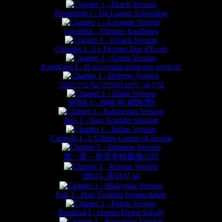
Hoofdstuk I - De Laatste Schooldag
I peatükk - Viimane koolipäev
Chapitre I - Le Dernier Jour d'École
Κεφάλαιο Ι - Η τελευταία μέρα στο σχολείο
פרק א - היום האחרון של בית הספר
अध्याय १ - स्कूल का अंतिम दिन
Bab 1 - Hari Terakhir Sekolah
Capitolo I - L'Ultimo Giorno di Scuola
第一章 – 初等学校最後の日
챕터1- 종업식 날
Bab 1 - Hari Terakhir Persekolahan
Rozdział I - Ostatni Dzień Szkoły