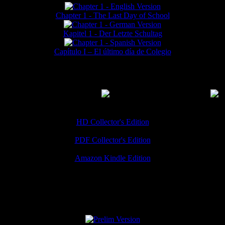
Chapter 1 - The Last Day of School
Kapitel 1 - Der Letzte Schultag
Capítulo I – El último día de Colegio
MMERCIAL DOWNLOADS
(
Thanks for your support!
HD Collector's Edition
PDF Collector's Edition
Amazon Kindle Edition
SPECIAL VERSIONS