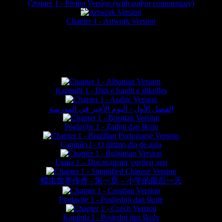
Chapter 1 - Prelim Version (with author commentary)
is website © Daniel Lieske 2026 - Wormworld® is a registered trademar
Chapter 1 - Artwork Version
FAN TRANSLATIONS*
Kapitulli 1 - Dita e fundit e shkollës
الفصل الأول - اليوم الأخير في المدرسة
Poglavlje 1 - Zadnji dan škole
Capítulo I - O último dia de aula
Глава 1 – Последният учебен ден
蠕虫世界传奇 - 第一章 – 小学的最后一天
Poglavlje 1 - Posljednji dan škole
Kapitola I - Poslední den školy