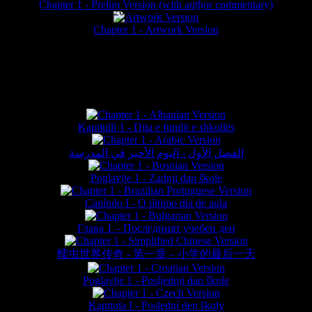
Chapter 1 - Prelim Version (with author commentary)
is website © Daniel Lieske 2026 - Wormworld® is a registered trademar
Chapter 1 - Artwork Version
FAN TRANSLATIONS*
Kapitulli 1 - Dita e fundit e shkollës
الفصل الأول - اليوم الأخير في المدرسة
Poglavlje 1 - Zadnji dan škole
Capítulo I - O último dia de aula
Глава 1 – Последният учебен ден
蠕虫世界传奇 - 第一章 – 小学的最后一天
Poglavlje 1 - Posljednji dan škole
Kapitola I - Poslední den školy