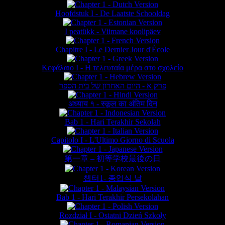
Hoofdstuk I - De Laatste Schooldag
I peatükk - Viimane koolipäev
Chapitre I - Le Dernier Jour d'École
Κεφάλαιο Ι - Η τελευταία μέρα στο σχολείο
פרק א - היום האחרון של בית הספר
अध्याय १ - स्कूल का अंतिम दिन
Bab 1 - Hari Terakhir Sekolah
Capitolo I - L'Ultimo Giorno di Scuola
第一章 – 初等学校最後の日
챕터1- 종업식 날
Bab 1 - Hari Terakhir Persekolahan
Rozdział I - Ostatni Dzień Szkoły