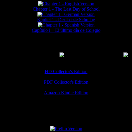
Chapter 1 - The Last Day of School
Kapitel 1 - Der Letzte Schultag
Capítulo I – El último día de Colegio
MMERCIAL DOWNLOADS
(
Thanks for your support!
HD Collector's Edition
PDF Collector's Edition
Amazon Kindle Edition
SPECIAL VERSIONS