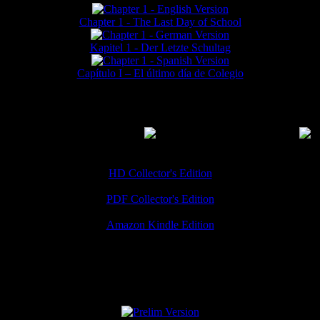
Chapter 1 - The Last Day of School
Kapitel 1 - Der Letzte Schultag
Capítulo I – El último día de Colegio
MMERCIAL DOWNLOADS
(
Thanks for your support!
HD Collector's Edition
PDF Collector's Edition
Amazon Kindle Edition
SPECIAL VERSIONS