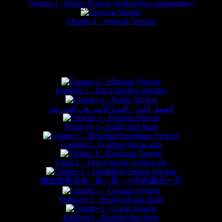
Chapter 1 - Prelim Version (with author commentary)
is website © Daniel Lieske 2026 - Wormworld® is a registered trademar
Chapter 1 - Artwork Version
FAN TRANSLATIONS*
Kapitulli 1 - Dita e fundit e shkollës
الفصل الأول - اليوم الأخير في المدرسة
Poglavlje 1 - Zadnji dan škole
Capítulo I - O último dia de aula
Глава 1 – Последният учебен ден
蠕虫世界传奇 - 第一章 – 小学的最后一天
Poglavlje 1 - Posljednji dan škole
Kapitola I - Poslední den školy