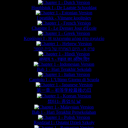
Hoofdstuk I - De Laatste Schooldag
I peatükk - Viimane koolipäev
Chapitre I - Le Dernier Jour d'École
Κεφάλαιο Ι - Η τελευταία μέρα στο σχολείο
פרק א - היום האחרון של בית הספר
अध्याय १ - स्कूल का अंतिम दिन
Bab 1 - Hari Terakhir Sekolah
Capitolo I - L'Ultimo Giorno di Scuola
第一章 – 初等学校最後の日
챕터1- 종업식 날
Bab 1 - Hari Terakhir Persekolahan
Rozdział I - Ostatni Dzień Szkoły