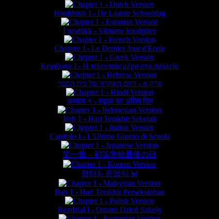
Hoofdstuk I - De Laatste Schooldag
I peatükk - Viimane koolipäev
Chapitre I - Le Dernier Jour d'École
Κεφάλαιο Ι - Η τελευταία μέρα στο σχολείο
פרק א - היום האחרון של בית הספר
अध्याय १ - स्कूल का अंतिम दिन
Bab 1 - Hari Terakhir Sekolah
Capitolo I - L'Ultimo Giorno di Scuola
第一章 – 初等学校最後の日
챕터1- 종업식 날
Bab 1 - Hari Terakhir Persekolahan
Rozdział I - Ostatni Dzień Szkoły