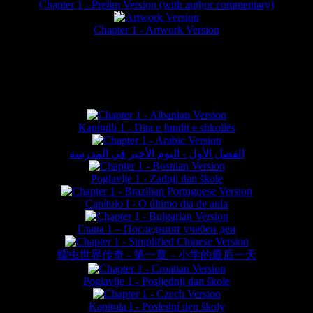
Chapter 1 - Prelim Version (with author commentary)
is website © Daniel Lieske 2026 - Wormworld® is a registered trademar
Chapter 1 - Artwork Version
FAN TRANSLATIONS*
Kapitulli 1 - Dita e fundit e shkollës
الفصل الأول - اليوم الأخير في المدرسة
Poglavlje 1 - Zadnji dan škole
Capítulo I - O último dia de aula
Глава 1 – Последният учебен ден
蠕虫世界传奇 - 第一章 – 小学的最后一天
Poglavlje 1 - Posljednji dan škole
Kapitola I - Poslední den školy