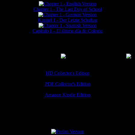
Chapter 1 - The Last Day of School
Kapitel 1 - Der Letzte Schultag
Capítulo I – El último día de Colegio
MMERCIAL DOWNLOADS
(
Thanks for your support!
HD Collector's Edition
PDF Collector's Edition
Amazon Kindle Edition
SPECIAL VERSIONS