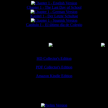
Chapter 1 - The Last Day of School
Kapitel 1 - Der Letzte Schultag
Capítulo I – El último día de Colegio
MMERCIAL DOWNLOADS
(
Thanks for your support!
HD Collector's Edition
PDF Collector's Edition
Amazon Kindle Edition
SPECIAL VERSIONS