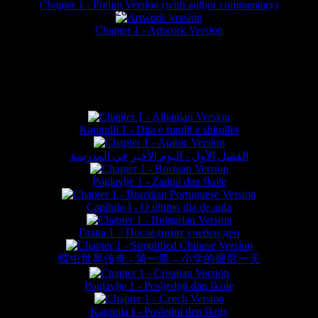
Chapter 1 - Prelim Version (with author commentary)
is website © Daniel Lieske 2026 - Wormworld® is a registered trademar
Chapter 1 - Artwork Version
FAN TRANSLATIONS*
Kapitulli 1 - Dita e fundit e shkollës
الفصل الأول - اليوم الأخير في المدرسة
Poglavlje 1 - Zadnji dan škole
Capítulo I - O último dia de aula
Глава 1 – Последният учебен ден
蠕虫世界传奇 - 第一章 – 小学的最后一天
Poglavlje 1 - Posljednji dan škole
Kapitola I - Poslední den školy