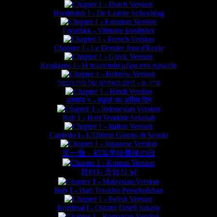
Hoofdstuk I - De Laatste Schooldag
I peatükk - Viimane koolipäev
Chapitre I - Le Dernier Jour d'École
Κεφάλαιο Ι - Η τελευταία μέρα στο σχολείο
פרק א - היום האחרון של בית הספר
अध्याय १ - स्कूल का अंतिम दिन
Bab 1 - Hari Terakhir Sekolah
Capitolo I - L'Ultimo Giorno di Scuola
第一章 – 初等学校最後の日
챕터1- 종업식 날
Bab 1 - Hari Terakhir Persekolahan
Rozdział I - Ostatni Dzień Szkoły