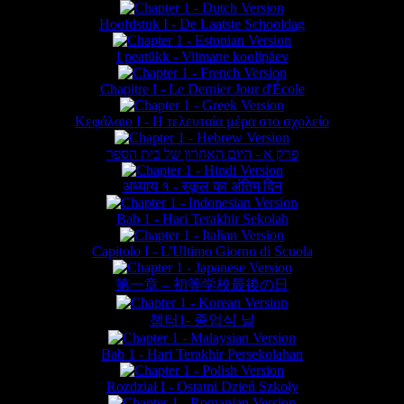
Hoofdstuk I - De Laatste Schooldag
I peatükk - Viimane koolipäev
Chapitre I - Le Dernier Jour d'École
Κεφάλαιο Ι - Η τελευταία μέρα στο σχολείο
פרק א - היום האחרון של בית הספר
अध्याय १ - स्कूल का अंतिम दिन
Bab 1 - Hari Terakhir Sekolah
Capitolo I - L'Ultimo Giorno di Scuola
第一章 – 初等学校最後の日
챕터1- 종업식 날
Bab 1 - Hari Terakhir Persekolahan
Rozdział I - Ostatni Dzień Szkoły