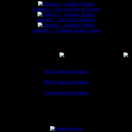
Chapter 1 - The Last Day of School
Kapitel 1 - Der Letzte Schultag
Capítulo I – El último día de Colegio
MMERCIAL DOWNLOADS
(
Thanks for your support!
HD Collector's Edition
PDF Collector's Edition
Amazon Kindle Edition
SPECIAL VERSIONS