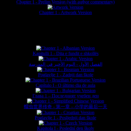
Chapter 1 - Prelim Version (with author commentary)
is website © Daniel Lieske 2026 - Wormworld® is a registered trademar
Chapter 1 - Artwork Version
FAN TRANSLATIONS*
Kapitulli 1 - Dita e fundit e shkollës
الفصل الأول - اليوم الأخير في المدرسة
Poglavlje 1 - Zadnji dan škole
Capítulo I - O último dia de aula
Глава 1 – Последният учебен ден
蠕虫世界传奇 - 第一章 – 小学的最后一天
Poglavlje 1 - Posljednji dan škole
Kapitola I - Poslední den školy