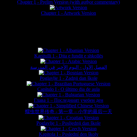
Chapter 1 - Prelim Version (with author commentary)
is website © Daniel Lieske 2026 - Wormworld® is a registered trademar
Chapter 1 - Artwork Version
FAN TRANSLATIONS*
Kapitulli 1 - Dita e fundit e shkollës
الفصل الأول - اليوم الأخير في المدرسة
Poglavlje 1 - Zadnji dan škole
Capítulo I - O último dia de aula
Глава 1 – Последният учебен ден
蠕虫世界传奇 - 第一章 – 小学的最后一天
Poglavlje 1 - Posljednji dan škole
Kapitola I - Poslední den školy