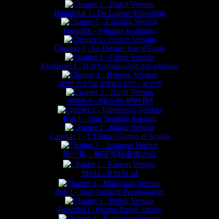
Hoofdstuk I - De Laatste Schooldag
I peatükk - Viimane koolipäev
Chapitre I - Le Dernier Jour d'École
Κεφάλαιο Ι - Η τελευταία μέρα στο σχολείο
פרק א - היום האחרון של בית הספר
अध्याय १ - स्कूल का अंतिम दिन
Bab 1 - Hari Terakhir Sekolah
Capitolo I - L'Ultimo Giorno di Scuola
第一章 – 初等学校最後の日
챕터1- 종업식 날
Bab 1 - Hari Terakhir Persekolahan
Rozdział I - Ostatni Dzień Szkoły