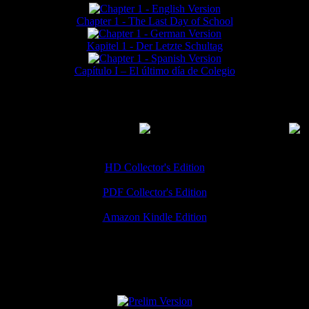
Chapter 1 - The Last Day of School
Kapitel 1 - Der Letzte Schultag
Capítulo I – El último día de Colegio
MMERCIAL DOWNLOADS
(
Thanks for your support!
HD Collector's Edition
PDF Collector's Edition
Amazon Kindle Edition
SPECIAL VERSIONS