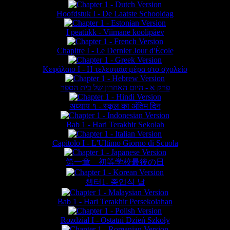
Hoofdstuk I - De Laatste Schooldag
I peatükk - Viimane koolipäev
Chapitre I - Le Dernier Jour d'École
Κεφάλαιο Ι - Η τελευταία μέρα στο σχολείο
פרק א - היום האחרון של בית הספר
अध्याय १ - स्कूल का अंतिम दिन
Bab 1 - Hari Terakhir Sekolah
Capitolo I - L'Ultimo Giorno di Scuola
第一章 – 初等学校最後の日
챕터1- 종업식 날
Bab 1 - Hari Terakhir Persekolahan
Rozdział I - Ostatni Dzień Szkoły