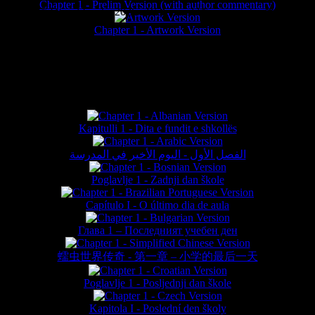
Chapter 1 - Prelim Version (with author commentary)
is website © Daniel Lieske 2026 - Wormworld® is a registered trademar
Chapter 1 - Artwork Version
FAN TRANSLATIONS*
Kapitulli 1 - Dita e fundit e shkollës
الفصل الأول - اليوم الأخير في المدرسة
Poglavlje 1 - Zadnji dan škole
Capítulo I - O último dia de aula
Глава 1 – Последният учебен ден
蠕虫世界传奇 - 第一章 – 小学的最后一天
Poglavlje 1 - Posljednji dan škole
Kapitola I - Poslední den školy