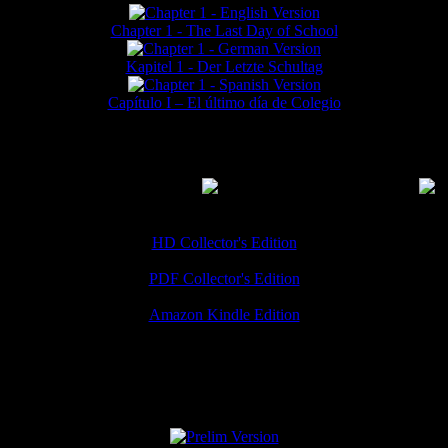
Chapter 1 - The Last Day of School
Kapitel 1 - Der Letzte Schultag
Capítulo I – El último día de Colegio
MMERCIAL DOWNLOADS
(
Thanks for your support!
HD Collector's Edition
PDF Collector's Edition
Amazon Kindle Edition
SPECIAL VERSIONS