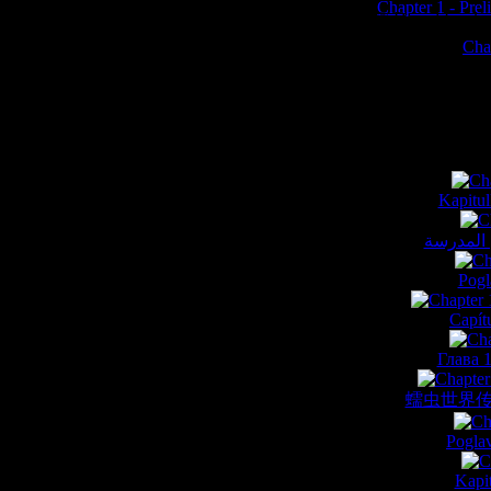
Chapter 1 - Pre
All content of this website © Daniel Liesk
Cha
F
Kapitull
الفصل الأ
Pogl
Capítu
Глава 
蠕虫世界传奇
Poglav
Kapit