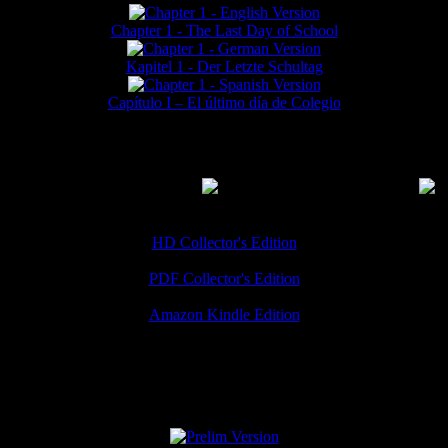
Chapter 1 - The Last Day of School
Kapitel 1 - Der Letzte Schultag
Capítulo I – El último día de Colegio
MMERCIAL DOWNLOADS
(
Thanks for your support!
HD Collector's Edition
PDF Collector's Edition
Amazon Kindle Edition
SPECIAL VERSIONS