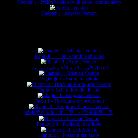
Chapter 1 - Prelim Version (with author commentary)
is website © Daniel Lieske 2026 - Wormworld® is a registered trademar
Chapter 1 - Artwork Version
FAN TRANSLATIONS*
Kapitulli 1 - Dita e fundit e shkollës
الفصل الأول - اليوم الأخير في المدرسة
Poglavlje 1 - Zadnji dan škole
Capítulo I - O último dia de aula
Глава 1 – Последният учебен ден
蠕虫世界传奇 - 第一章 – 小学的最后一天
Poglavlje 1 - Posljednji dan škole
Kapitola I - Poslední den školy