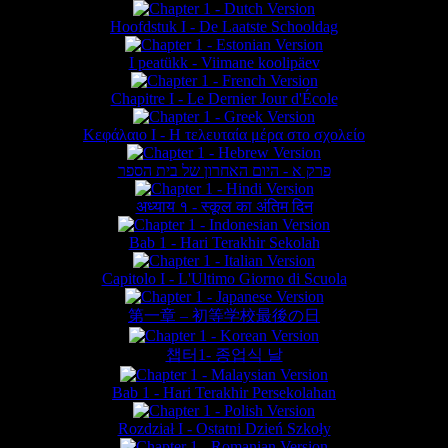
Hoofdstuk I - De Laatste Schooldag
I peatükk - Viimane koolipäev
Chapitre I - Le Dernier Jour d'École
Κεφάλαιο Ι - Η τελευταία μέρα στο σχολείο
פרק א - היום האחרון של בית הספר
अध्याय १ - स्कूल का अंतिम दिन
Bab 1 - Hari Terakhir Sekolah
Capitolo I - L'Ultimo Giorno di Scuola
第一章 – 初等学校最後の日
챕터1- 종업식 날
Bab 1 - Hari Terakhir Persekolahan
Rozdział I - Ostatni Dzień Szkoły