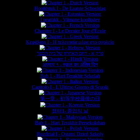
Hoofdstuk I - De Laatste Schooldag
I peatükk - Viimane koolipäev
Chapitre I - Le Dernier Jour d'École
Κεφάλαιο Ι - Η τελευταία μέρα στο σχολείο
פרק א - היום האחרון של בית הספר
अध्याय १ - स्कूल का अंतिम दिन
Bab 1 - Hari Terakhir Sekolah
Capitolo I - L'Ultimo Giorno di Scuola
第一章 – 初等学校最後の日
챕터1- 종업식 날
Bab 1 - Hari Terakhir Persekolahan
Rozdział I - Ostatni Dzień Szkoły