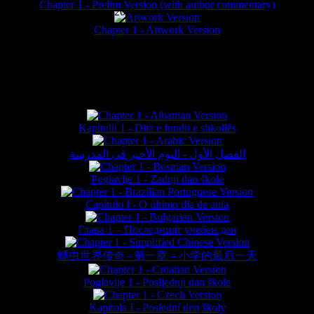
Chapter 1 - Prelim Version (with author commentary)
is website © Daniel Lieske 2026 - Wormworld® is a registered trademar
Chapter 1 - Artwork Version
FAN TRANSLATIONS*
Kapitulli 1 - Dita e fundit e shkollës
الفصل الأول - اليوم الأخير في المدرسة
Poglavlje 1 - Zadnji dan škole
Capítulo I - O último dia de aula
Глава 1 – Последният учебен ден
蠕虫世界传奇 - 第一章 – 小学的最后一天
Poglavlje 1 - Posljednji dan škole
Kapitola I - Poslední den školy