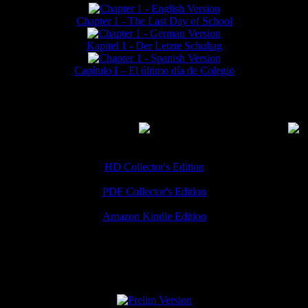
Chapter 1 - The Last Day of School
Kapitel 1 - Der Letzte Schultag
Capítulo I – El último día de Colegio
MMERCIAL DOWNLOADS
(
Thanks for your support!
HD Collector's Edition
PDF Collector's Edition
Amazon Kindle Edition
SPECIAL VERSIONS