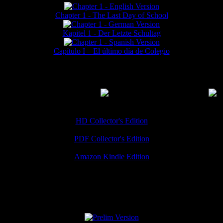
Chapter 1 - The Last Day of School
Kapitel 1 - Der Letzte Schultag
Capítulo I – El último día de Colegio
MMERCIAL DOWNLOADS
(
Thanks for your support!
HD Collector's Edition
PDF Collector's Edition
Amazon Kindle Edition
SPECIAL VERSIONS