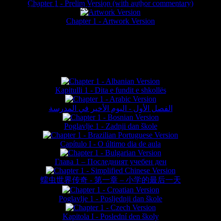
Chapter 1 - Prelim Version (with author commentary)
is website © Daniel Lieske 2026 - Wormworld® is a registered trademar
Chapter 1 - Artwork Version
FAN TRANSLATIONS*
Kapitulli 1 - Dita e fundit e shkollës
الفصل الأول - اليوم الأخير في المدرسة
Poglavlje 1 - Zadnji dan škole
Capítulo I - O último dia de aula
Глава 1 – Последният учебен ден
蠕虫世界传奇 - 第一章 – 小学的最后一天
Poglavlje 1 - Posljednji dan škole
Kapitola I - Poslední den školy