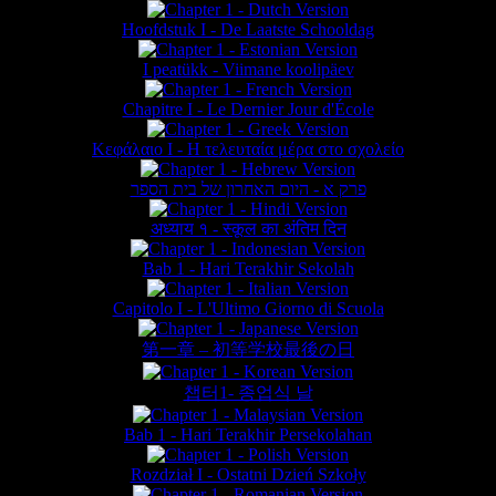
Hoofdstuk I - De Laatste Schooldag
I peatükk - Viimane koolipäev
Chapitre I - Le Dernier Jour d'École
Κεφάλαιο Ι - Η τελευταία μέρα στο σχολείο
פרק א - היום האחרון של בית הספר
अध्याय १ - स्कूल का अंतिम दिन
Bab 1 - Hari Terakhir Sekolah
Capitolo I - L'Ultimo Giorno di Scuola
第一章 – 初等学校最後の日
챕터1- 종업식 날
Bab 1 - Hari Terakhir Persekolahan
Rozdział I - Ostatni Dzień Szkoły