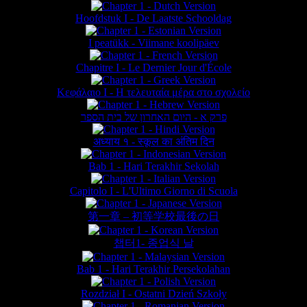
Hoofdstuk I - De Laatste Schooldag
I peatükk - Viimane koolipäev
Chapitre I - Le Dernier Jour d'École
Κεφάλαιο Ι - Η τελευταία μέρα στο σχολείο
פרק א - היום האחרון של בית הספר
अध्याय १ - स्कूल का अंतिम दिन
Bab 1 - Hari Terakhir Sekolah
Capitolo I - L'Ultimo Giorno di Scuola
第一章 – 初等学校最後の日
챕터1- 종업식 날
Bab 1 - Hari Terakhir Persekolahan
Rozdział I - Ostatni Dzień Szkoły