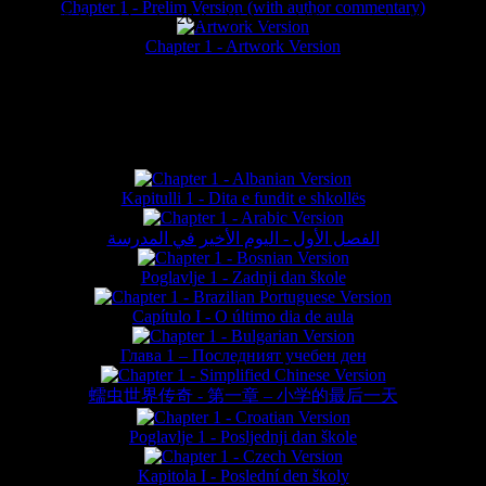
Chapter 1 - Prelim Version (with author commentary)
is website © Daniel Lieske 2026 - Wormworld® is a registered trademar
Chapter 1 - Artwork Version
FAN TRANSLATIONS*
Kapitulli 1 - Dita e fundit e shkollës
الفصل الأول - اليوم الأخير في المدرسة
Poglavlje 1 - Zadnji dan škole
Capítulo I - O último dia de aula
Глава 1 – Последният учебен ден
蠕虫世界传奇 - 第一章 – 小学的最后一天
Poglavlje 1 - Posljednji dan škole
Kapitola I - Poslední den školy