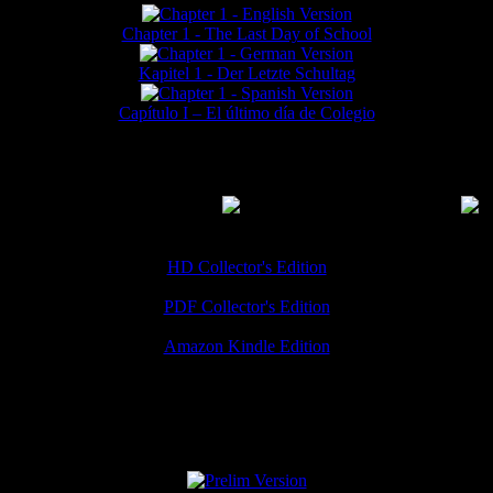
Chapter 1 - The Last Day of School
Kapitel 1 - Der Letzte Schultag
Capítulo I – El último día de Colegio
MMERCIAL DOWNLOADS
(
Thanks for your support!
HD Collector's Edition
PDF Collector's Edition
Amazon Kindle Edition
SPECIAL VERSIONS