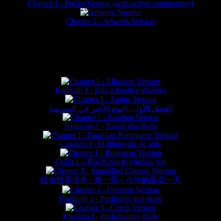
Chapter 1 - Prelim Version (with author commentary)
is website © Daniel Lieske 2026 - Wormworld® is a registered trademar
Chapter 1 - Artwork Version
FAN TRANSLATIONS*
Kapitulli 1 - Dita e fundit e shkollës
الفصل الأول - اليوم الأخير في المدرسة
Poglavlje 1 - Zadnji dan škole
Capítulo I - O último dia de aula
Глава 1 – Последният учебен ден
蠕虫世界传奇 - 第一章 – 小学的最后一天
Poglavlje 1 - Posljednji dan škole
Kapitola I - Poslední den školy