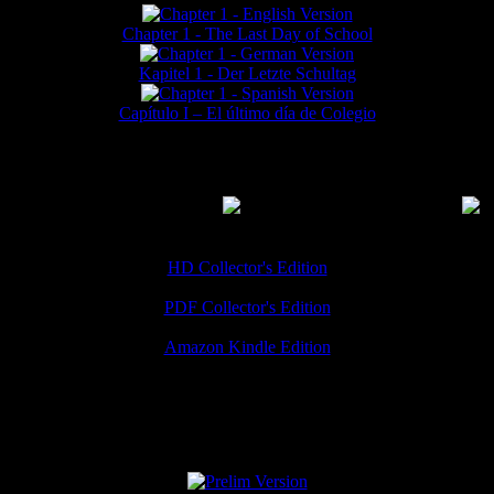
Chapter 1 - The Last Day of School
Kapitel 1 - Der Letzte Schultag
Capítulo I – El último día de Colegio
MMERCIAL DOWNLOADS
(
Thanks for your support!
HD Collector's Edition
PDF Collector's Edition
Amazon Kindle Edition
SPECIAL VERSIONS