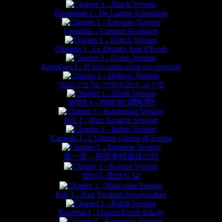
Hoofdstuk I - De Laatste Schooldag
I peatükk - Viimane koolipäev
Chapitre I - Le Dernier Jour d'École
Κεφάλαιο Ι - Η τελευταία μέρα στο σχολείο
פרק א - היום האחרון של בית הספר
अध्याय १ - स्कूल का अंतिम दिन
Bab 1 - Hari Terakhir Sekolah
Capitolo I - L'Ultimo Giorno di Scuola
第一章 – 初等学校最後の日
챕터1- 종업식 날
Bab 1 - Hari Terakhir Persekolahan
Rozdział I - Ostatni Dzień Szkoły