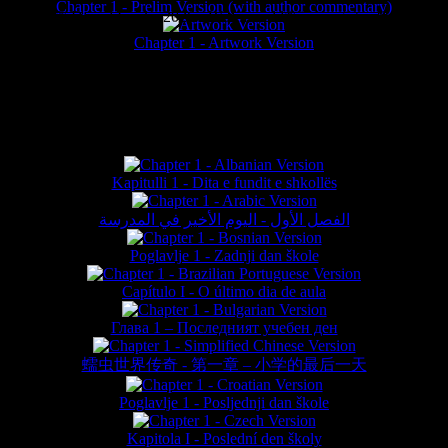
Chapter 1 - Prelim Version (with author commentary)
is website © Daniel Lieske 2026 - Wormworld® is a registered trademar
Chapter 1 - Artwork Version
FAN TRANSLATIONS*
Kapitulli 1 - Dita e fundit e shkollës
الفصل الأول - اليوم الأخير في المدرسة
Poglavlje 1 - Zadnji dan škole
Capítulo I - O último dia de aula
Глава 1 – Последният учебен ден
蠕虫世界传奇 - 第一章 – 小学的最后一天
Poglavlje 1 - Posljednji dan škole
Kapitola I - Poslední den školy