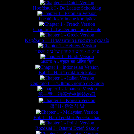
Hoofdstuk I - De Laatste Schooldag
I peatükk - Viimane koolipäev
Chapitre I - Le Dernier Jour d'École
Κεφάλαιο Ι - Η τελευταία μέρα στο σχολείο
פרק א - היום האחרון של בית הספר
अध्याय १ - स्कूल का अंतिम दिन
Bab 1 - Hari Terakhir Sekolah
Capitolo I - L'Ultimo Giorno di Scuola
第一章 – 初等学校最後の日
챕터1- 종업식 날
Bab 1 - Hari Terakhir Persekolahan
Rozdział I - Ostatni Dzień Szkoły