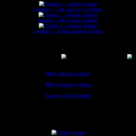
Chapter 1 - The Last Day of School
Kapitel 1 - Der Letzte Schultag
Capítulo I – El último día de Colegio
MMERCIAL DOWNLOADS
(
Thanks for your support!
HD Collector's Edition
PDF Collector's Edition
Amazon Kindle Edition
SPECIAL VERSIONS