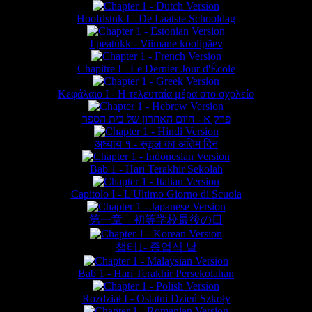
Hoofdstuk I - De Laatste Schooldag
I peatükk - Viimane koolipäev
Chapitre I - Le Dernier Jour d'École
Κεφάλαιο Ι - Η τελευταία μέρα στο σχολείο
פרק א - היום האחרון של בית הספר
अध्याय १ - स्कूल का अंतिम दिन
Bab 1 - Hari Terakhir Sekolah
Capitolo I - L'Ultimo Giorno di Scuola
第一章 – 初等学校最後の日
챕터1- 종업식 날
Bab 1 - Hari Terakhir Persekolahan
Rozdział I - Ostatni Dzień Szkoły