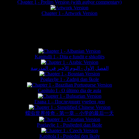
Chapter 1 - Prelim Version (with author commentary)
is website © Daniel Lieske 2026 - Wormworld® is a registered trademar
Chapter 1 - Artwork Version
FAN TRANSLATIONS*
Kapitulli 1 - Dita e fundit e shkollës
الفصل الأول - اليوم الأخير في المدرسة
Poglavlje 1 - Zadnji dan škole
Capítulo I - O último dia de aula
Глава 1 – Последният учебен ден
蠕虫世界传奇 - 第一章 – 小学的最后一天
Poglavlje 1 - Posljednji dan škole
Kapitola I - Poslední den školy