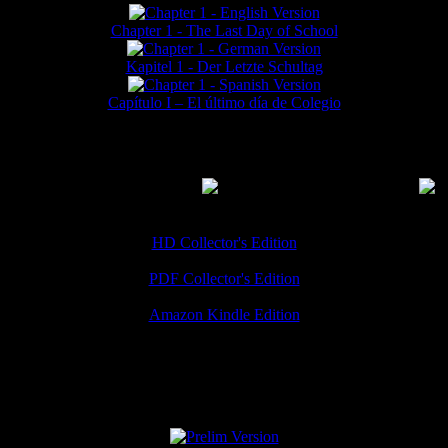
Chapter 1 - The Last Day of School
Kapitel 1 - Der Letzte Schultag
Capítulo I – El último día de Colegio
MMERCIAL DOWNLOADS
(
Thanks for your support!
HD Collector's Edition
PDF Collector's Edition
Amazon Kindle Edition
SPECIAL VERSIONS