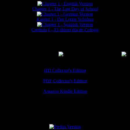
Chapter 1 - The Last Day of School
Kapitel 1 - Der Letzte Schultag
Capítulo I – El último día de Colegio
MMERCIAL DOWNLOADS
(
Thanks for your support!
HD Collector's Edition
PDF Collector's Edition
Amazon Kindle Edition
SPECIAL VERSIONS