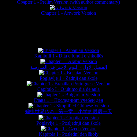
Chapter 1 - Prelim Version (with author commentary)
is website © Daniel Lieske 2026 - Wormworld® is a registered trademar
Chapter 1 - Artwork Version
FAN TRANSLATIONS*
Kapitulli 1 - Dita e fundit e shkollës
الفصل الأول - اليوم الأخير في المدرسة
Poglavlje 1 - Zadnji dan škole
Capítulo I - O último dia de aula
Глава 1 – Последният учебен ден
蠕虫世界传奇 - 第一章 – 小学的最后一天
Poglavlje 1 - Posljednji dan škole
Kapitola I - Poslední den školy