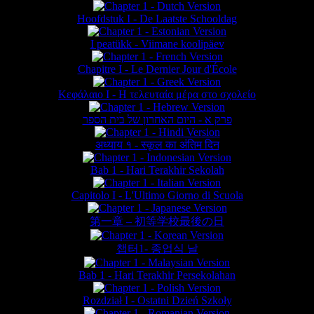
Hoofdstuk I - De Laatste Schooldag
I peatükk - Viimane koolipäev
Chapitre I - Le Dernier Jour d'École
Κεφάλαιο Ι - Η τελευταία μέρα στο σχολείο
פרק א - היום האחרון של בית הספר
अध्याय १ - स्कूल का अंतिम दिन
Bab 1 - Hari Terakhir Sekolah
Capitolo I - L'Ultimo Giorno di Scuola
第一章 – 初等学校最後の日
챕터1- 종업식 날
Bab 1 - Hari Terakhir Persekolahan
Rozdział I - Ostatni Dzień Szkoły