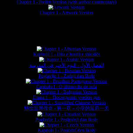
Chapter 1 - Prelim Version (with author commentary)
is website © Daniel Lieske 2026 - Wormworld® is a registered trademar
Chapter 1 - Artwork Version
FAN TRANSLATIONS*
Kapitulli 1 - Dita e fundit e shkollës
الفصل الأول - اليوم الأخير في المدرسة
Poglavlje 1 - Zadnji dan škole
Capítulo I - O último dia de aula
Глава 1 – Последният учебен ден
蠕虫世界传奇 - 第一章 – 小学的最后一天
Poglavlje 1 - Posljednji dan škole
Kapitola I - Poslední den školy