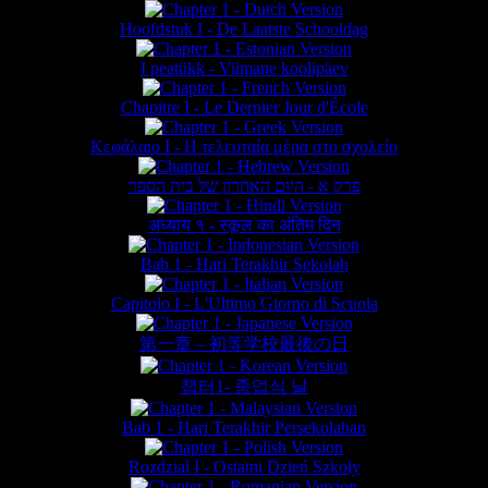
Hoofdstuk I - De Laatste Schooldag
I peatükk - Viimane koolipäev
Chapitre I - Le Dernier Jour d'École
Κεφάλαιο Ι - Η τελευταία μέρα στο σχολείο
פרק א - היום האחרון של בית הספר
अध्याय १ - स्कूल का अंतिम दिन
Bab 1 - Hari Terakhir Sekolah
Capitolo I - L'Ultimo Giorno di Scuola
第一章 – 初等学校最後の日
챕터1- 종업식 날
Bab 1 - Hari Terakhir Persekolahan
Rozdział I - Ostatni Dzień Szkoły