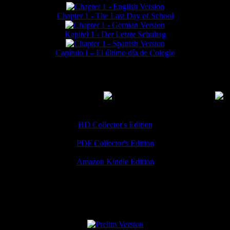
Chapter 1 - The Last Day of School
Kapitel 1 - Der Letzte Schultag
Capítulo I – El último día de Colegio
MMERCIAL DOWNLOADS
(
Thanks for your support!
HD Collector's Edition
PDF Collector's Edition
Amazon Kindle Edition
SPECIAL VERSIONS