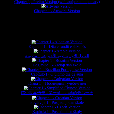
Chapter 1 - Prelim Version (with author commentary)
is website © Daniel Lieske 2026 - Wormworld® is a registered trademar
Chapter 1 - Artwork Version
FAN TRANSLATIONS*
Kapitulli 1 - Dita e fundit e shkollës
الفصل الأول - اليوم الأخير في المدرسة
Poglavlje 1 - Zadnji dan škole
Capítulo I - O último dia de aula
Глава 1 – Последният учебен ден
蠕虫世界传奇 - 第一章 – 小学的最后一天
Poglavlje 1 - Posljednji dan škole
Kapitola I - Poslední den školy