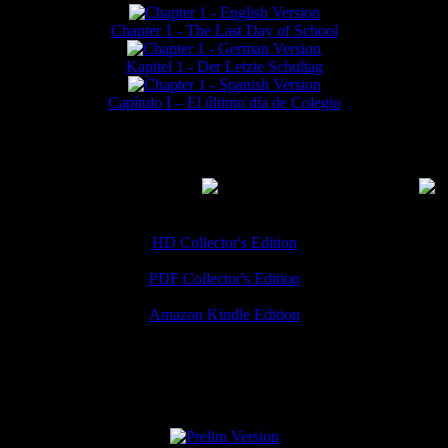
Chapter 1 - The Last Day of School
Kapitel 1 - Der Letzte Schultag
Capítulo I – El último día de Colegio
MMERCIAL DOWNLOADS
(
Thanks for your support!
HD Collector's Edition
PDF Collector's Edition
Amazon Kindle Edition
SPECIAL VERSIONS