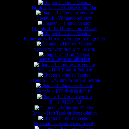
Hoofdstuk I - De Laatste Schooldag
I peatükk - Viimane koolipäev
Chapitre I - Le Dernier Jour d'École
Κεφάλαιο Ι - Η τελευταία μέρα στο σχολείο
פרק א - היום האחרון של בית הספר
अध्याय १ - स्कूल का अंतिम दिन
Bab 1 - Hari Terakhir Sekolah
Capitolo I - L'Ultimo Giorno di Scuola
第一章 – 初等学校最後の日
챕터1- 종업식 날
Bab 1 - Hari Terakhir Persekolahan
Rozdział I - Ostatni Dzień Szkoły