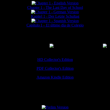
Chapter 1 - The Last Day of School
Kapitel 1 - Der Letzte Schultag
Capítulo I – El último día de Colegio
MMERCIAL DOWNLOADS
(
Thanks for your support!
HD Collector's Edition
PDF Collector's Edition
Amazon Kindle Edition
SPECIAL VERSIONS