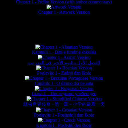
Chapter 1 - Prelim Version (with author commentary)
is website © Daniel Lieske 2026 - Wormworld® is a registered trademar
Chapter 1 - Artwork Version
FAN TRANSLATIONS*
Kapitulli 1 - Dita e fundit e shkollës
الفصل الأول - اليوم الأخير في المدرسة
Poglavlje 1 - Zadnji dan škole
Capítulo I - O último dia de aula
Глава 1 – Последният учебен ден
蠕虫世界传奇 - 第一章 – 小学的最后一天
Poglavlje 1 - Posljednji dan škole
Kapitola I - Poslední den školy