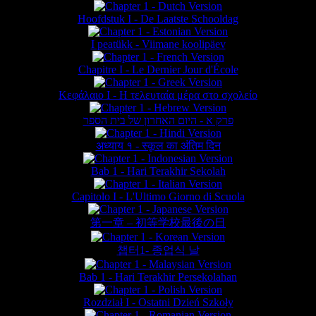
Hoofdstuk I - De Laatste Schooldag
I peatükk - Viimane koolipäev
Chapitre I - Le Dernier Jour d'École
Κεφάλαιο Ι - Η τελευταία μέρα στο σχολείο
פרק א - היום האחרון של בית הספר
अध्याय १ - स्कूल का अंतिम दिन
Bab 1 - Hari Terakhir Sekolah
Capitolo I - L'Ultimo Giorno di Scuola
第一章 – 初等学校最後の日
챕터1- 종업식 날
Bab 1 - Hari Terakhir Persekolahan
Rozdział I - Ostatni Dzień Szkoły