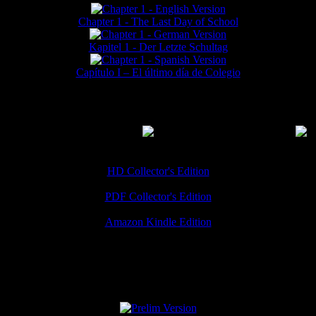
Chapter 1 - The Last Day of School
Kapitel 1 - Der Letzte Schultag
Capítulo I – El último día de Colegio
MMERCIAL DOWNLOADS
(
Thanks for your support!
HD Collector's Edition
PDF Collector's Edition
Amazon Kindle Edition
SPECIAL VERSIONS