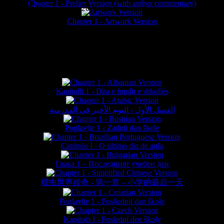
Chapter 1 - Prelim Version (with author commentary)
is website © Daniel Lieske 2026 - Wormworld® is a registered trademar
Chapter 1 - Artwork Version
FAN TRANSLATIONS*
Kapitulli 1 - Dita e fundit e shkollës
الفصل الأول - اليوم الأخير في المدرسة
Poglavlje 1 - Zadnji dan škole
Capítulo I - O último dia de aula
Глава 1 – Последният учебен ден
蠕虫世界传奇 - 第一章 – 小学的最后一天
Poglavlje 1 - Posljednji dan škole
Kapitola I - Poslední den školy