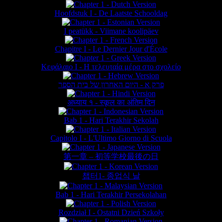
Hoofdstuk I - De Laatste Schooldag
I peatükk - Viimane koolipäev
Chapitre I - Le Dernier Jour d'École
Κεφάλαιο Ι - Η τελευταία μέρα στο σχολείο
פרק א - היום האחרון של בית הספר
अध्याय १ - स्कूल का अंतिम दिन
Bab 1 - Hari Terakhir Sekolah
Capitolo I - L'Ultimo Giorno di Scuola
第一章 – 初等学校最後の日
챕터1- 종업식 날
Bab 1 - Hari Terakhir Persekolahan
Rozdział I - Ostatni Dzień Szkoły