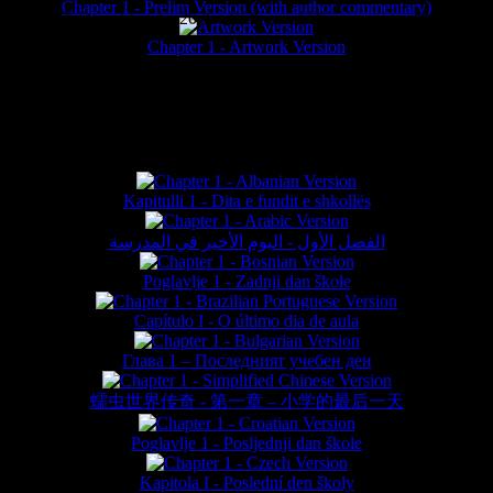
Chapter 1 - Prelim Version (with author commentary)
is website © Daniel Lieske 2026 - Wormworld® is a registered trademar
Chapter 1 - Artwork Version
FAN TRANSLATIONS*
Kapitulli 1 - Dita e fundit e shkollës
الفصل الأول - اليوم الأخير في المدرسة
Poglavlje 1 - Zadnji dan škole
Capítulo I - O último dia de aula
Глава 1 – Последният учебен ден
蠕虫世界传奇 - 第一章 – 小学的最后一天
Poglavlje 1 - Posljednji dan škole
Kapitola I - Poslední den školy