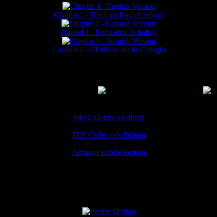
Chapter 1 - The Last Day of School
Kapitel 1 - Der Letzte Schultag
Capítulo I – El último día de Colegio
MMERCIAL DOWNLOADS
(
Thanks for your support!
HD Collector's Edition
PDF Collector's Edition
Amazon Kindle Edition
SPECIAL VERSIONS