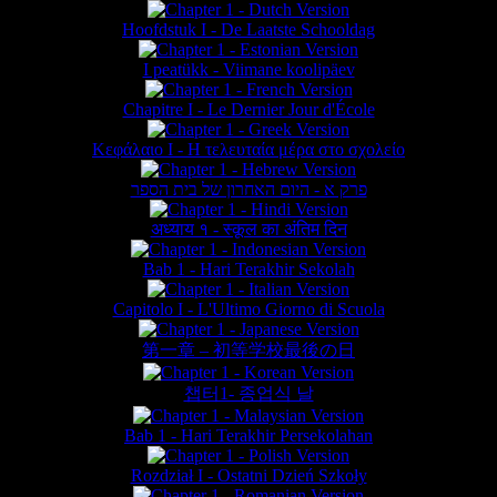
Hoofdstuk I - De Laatste Schooldag
I peatükk - Viimane koolipäev
Chapitre I - Le Dernier Jour d'École
Κεφάλαιο Ι - Η τελευταία μέρα στο σχολείο
פרק א - היום האחרון של בית הספר
अध्याय १ - स्कूल का अंतिम दिन
Bab 1 - Hari Terakhir Sekolah
Capitolo I - L'Ultimo Giorno di Scuola
第一章 – 初等学校最後の日
챕터1- 종업식 날
Bab 1 - Hari Terakhir Persekolahan
Rozdział I - Ostatni Dzień Szkoły