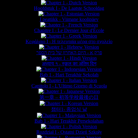
Hoofdstuk I - De Laatste Schooldag
I peatükk - Viimane koolipäev
Chapitre I - Le Dernier Jour d'École
Κεφάλαιο Ι - Η τελευταία μέρα στο σχολείο
פרק א - היום האחרון של בית הספר
अध्याय १ - स्कूल का अंतिम दिन
Bab 1 - Hari Terakhir Sekolah
Capitolo I - L'Ultimo Giorno di Scuola
第一章 – 初等学校最後の日
챕터1- 종업식 날
Bab 1 - Hari Terakhir Persekolahan
Rozdział I - Ostatni Dzień Szkoły