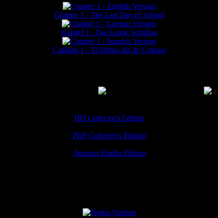
Chapter 1 - The Last Day of School
Kapitel 1 - Der Letzte Schultag
Capítulo I – El último día de Colegio
MMERCIAL DOWNLOADS
(
Thanks for your support!
HD Collector's Edition
PDF Collector's Edition
Amazon Kindle Edition
SPECIAL VERSIONS