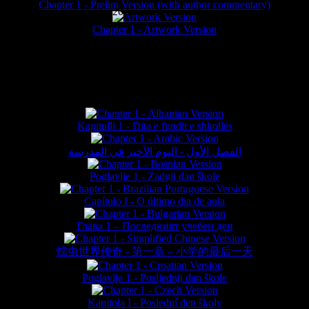
Chapter 1 - Prelim Version (with author commentary)
is website © Daniel Lieske 2026 - Wormworld® is a registered trademar
Chapter 1 - Artwork Version
FAN TRANSLATIONS*
Kapitulli 1 - Dita e fundit e shkollës
الفصل الأول - اليوم الأخير في المدرسة
Poglavlje 1 - Zadnji dan škole
Capítulo I - O último dia de aula
Глава 1 – Последният учебен ден
蠕虫世界传奇 - 第一章 – 小学的最后一天
Poglavlje 1 - Posljednji dan škole
Kapitola I - Poslední den školy