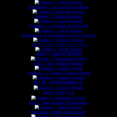
Hoofdstuk I - De Laatste Schooldag
I peatükk - Viimane koolipäev
Chapitre I - Le Dernier Jour d'École
Κεφάλαιο Ι - Η τελευταία μέρα στο σχολείο
פרק א - היום האחרון של בית הספר
अध्याय १ - स्कूल का अंतिम दिन
Bab 1 - Hari Terakhir Sekolah
Capitolo I - L'Ultimo Giorno di Scuola
第一章 – 初等学校最後の日
챕터1- 종업식 날
Bab 1 - Hari Terakhir Persekolahan
Rozdział I - Ostatni Dzień Szkoły