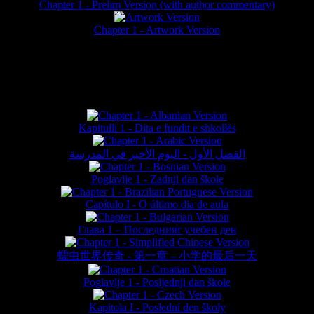
Chapter 1 - Prelim Version (with author commentary)
is website © Daniel Lieske 2026 - Wormworld® is a registered trademar
Chapter 1 - Artwork Version
FAN TRANSLATIONS*
Kapitulli 1 - Dita e fundit e shkollës
الفصل الأول - اليوم الأخير في المدرسة
Poglavlje 1 - Zadnji dan škole
Capítulo I - O último dia de aula
Глава 1 – Последният учебен ден
蠕虫世界传奇 - 第一章 – 小学的最后一天
Poglavlje 1 - Posljednji dan škole
Kapitola I - Poslední den školy