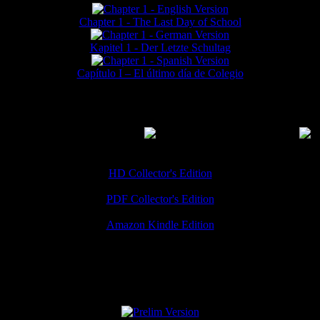
Chapter 1 - The Last Day of School
Kapitel 1 - Der Letzte Schultag
Capítulo I – El último día de Colegio
MMERCIAL DOWNLOADS
(
Thanks for your support!
HD Collector's Edition
PDF Collector's Edition
Amazon Kindle Edition
SPECIAL VERSIONS