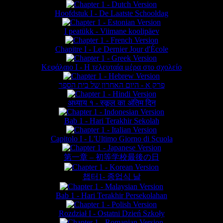
Hoofdstuk I - De Laatste Schooldag
I peatükk - Viimane koolipäev
Chapitre I - Le Dernier Jour d'École
Κεφάλαιο Ι - Η τελευταία μέρα στο σχολείο
פרק א - היום האחרון של בית הספר
अध्याय १ - स्कूल का अंतिम दिन
Bab 1 - Hari Terakhir Sekolah
Capitolo I - L'Ultimo Giorno di Scuola
第一章 – 初等学校最後の日
챕터1- 종업식 날
Bab 1 - Hari Terakhir Persekolahan
Rozdział I - Ostatni Dzień Szkoły