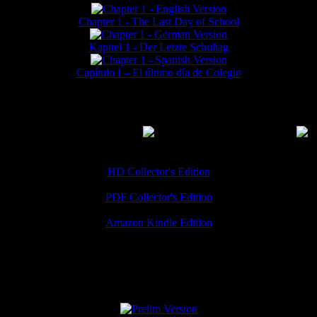
Chapter 1 - The Last Day of School
Kapitel 1 - Der Letzte Schultag
Capítulo I – El último día de Colegio
MMERCIAL DOWNLOADS
(
Thanks for your support!
HD Collector's Edition
PDF Collector's Edition
Amazon Kindle Edition
SPECIAL VERSIONS