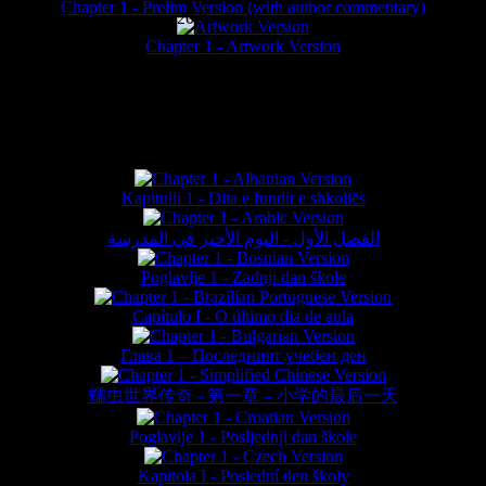
Chapter 1 - Prelim Version (with author commentary)
is website © Daniel Lieske 2026 - Wormworld® is a registered trademar
Chapter 1 - Artwork Version
FAN TRANSLATIONS*
Kapitulli 1 - Dita e fundit e shkollës
الفصل الأول - اليوم الأخير في المدرسة
Poglavlje 1 - Zadnji dan škole
Capítulo I - O último dia de aula
Глава 1 – Последният учебен ден
蠕虫世界传奇 - 第一章 – 小学的最后一天
Poglavlje 1 - Posljednji dan škole
Kapitola I - Poslední den školy