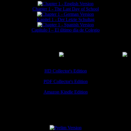
Chapter 1 - The Last Day of School
Kapitel 1 - Der Letzte Schultag
Capítulo I – El último día de Colegio
MMERCIAL DOWNLOADS
(
Thanks for your support!
HD Collector's Edition
PDF Collector's Edition
Amazon Kindle Edition
SPECIAL VERSIONS