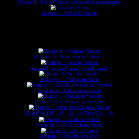
Chapter 1 - Prelim Version (with author commentary)
is website © Daniel Lieske 2026 - Wormworld® is a registered trademar
Chapter 1 - Artwork Version
FAN TRANSLATIONS*
Kapitulli 1 - Dita e fundit e shkollës
الفصل الأول - اليوم الأخير في المدرسة
Poglavlje 1 - Zadnji dan škole
Capítulo I - O último dia de aula
Глава 1 – Последният учебен ден
蠕虫世界传奇 - 第一章 – 小学的最后一天
Poglavlje 1 - Posljednji dan škole
Kapitola I - Poslední den školy