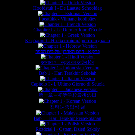
Hoofdstuk I - De Laatste Schooldag
I peatükk - Viimane koolipäev
Chapitre I - Le Dernier Jour d'École
Κεφάλαιο Ι - Η τελευταία μέρα στο σχολείο
פרק א - היום האחרון של בית הספר
अध्याय १ - स्कूल का अंतिम दिन
Bab 1 - Hari Terakhir Sekolah
Capitolo I - L'Ultimo Giorno di Scuola
第一章 – 初等学校最後の日
챕터1- 종업식 날
Bab 1 - Hari Terakhir Persekolahan
Rozdział I - Ostatni Dzień Szkoły