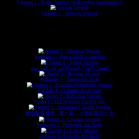
Chapter 1 - Prelim Version (with author commentary)
is website © Daniel Lieske 2026 - Wormworld® is a registered trademar
Chapter 1 - Artwork Version
FAN TRANSLATIONS*
Kapitulli 1 - Dita e fundit e shkollës
الفصل الأول - اليوم الأخير في المدرسة
Poglavlje 1 - Zadnji dan škole
Capítulo I - O último dia de aula
Глава 1 – Последният учебен ден
蠕虫世界传奇 - 第一章 – 小学的最后一天
Poglavlje 1 - Posljednji dan škole
Kapitola I - Poslední den školy