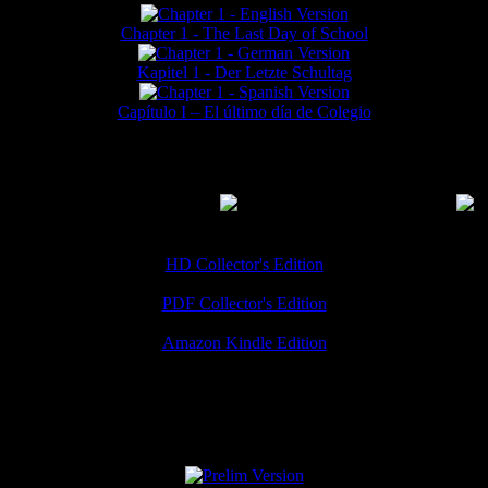
Chapter 1 - The Last Day of School
Kapitel 1 - Der Letzte Schultag
Capítulo I – El último día de Colegio
MMERCIAL DOWNLOADS
(
Thanks for your support!
HD Collector's Edition
PDF Collector's Edition
Amazon Kindle Edition
SPECIAL VERSIONS