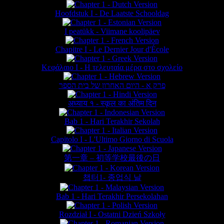
Hoofdstuk I - De Laatste Schooldag
I peatükk - Viimane koolipäev
Chapitre I - Le Dernier Jour d'École
Κεφάλαιο Ι - Η τελευταία μέρα στο σχολείο
פרק א - היום האחרון של בית הספר
अध्याय १ - स्कूल का अंतिम दिन
Bab 1 - Hari Terakhir Sekolah
Capitolo I - L'Ultimo Giorno di Scuola
第一章 – 初等学校最後の日
챕터1- 종업식 날
Bab 1 - Hari Terakhir Persekolahan
Rozdział I - Ostatni Dzień Szkoły