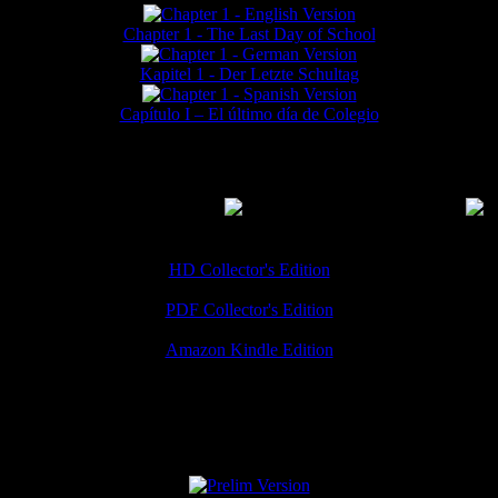
Chapter 1 - The Last Day of School
Kapitel 1 - Der Letzte Schultag
Capítulo I – El último día de Colegio
MMERCIAL DOWNLOADS
(
Thanks for your support!
HD Collector's Edition
PDF Collector's Edition
Amazon Kindle Edition
SPECIAL VERSIONS