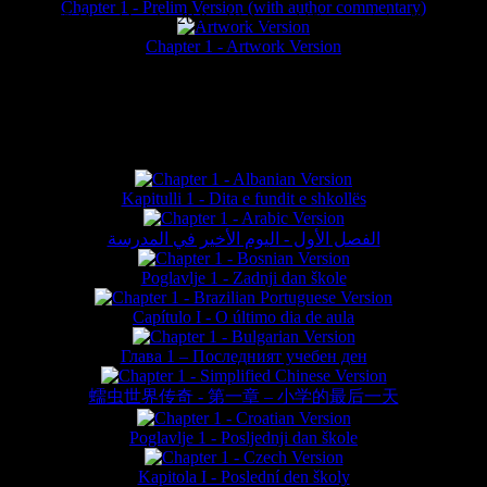
Chapter 1 - Prelim Version (with author commentary)
is website © Daniel Lieske 2026 - Wormworld® is a registered trademar
Chapter 1 - Artwork Version
FAN TRANSLATIONS*
Kapitulli 1 - Dita e fundit e shkollës
الفصل الأول - اليوم الأخير في المدرسة
Poglavlje 1 - Zadnji dan škole
Capítulo I - O último dia de aula
Глава 1 – Последният учебен ден
蠕虫世界传奇 - 第一章 – 小学的最后一天
Poglavlje 1 - Posljednji dan škole
Kapitola I - Poslední den školy