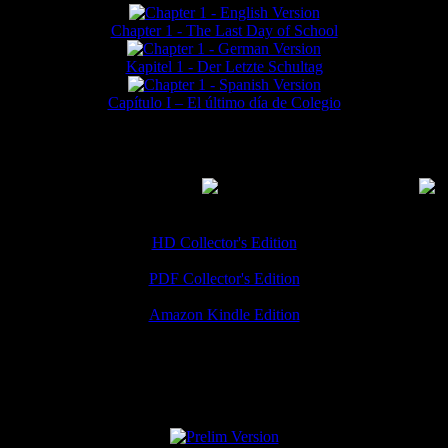
Chapter 1 - The Last Day of School
Kapitel 1 - Der Letzte Schultag
Capítulo I – El último día de Colegio
MMERCIAL DOWNLOADS
(
Thanks for your support!
HD Collector's Edition
PDF Collector's Edition
Amazon Kindle Edition
SPECIAL VERSIONS