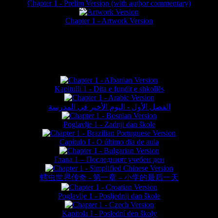
Chapter 1 - Prelim Version (with author commentary)
is website © Daniel Lieske 2026 - Wormworld® is a registered trademar
Chapter 1 - Artwork Version
FAN TRANSLATIONS*
Kapitulli 1 - Dita e fundit e shkollës
الفصل الأول - اليوم الأخير في المدرسة
Poglavlje 1 - Zadnji dan škole
Capítulo I - O último dia de aula
Глава 1 – Последният учебен ден
蠕虫世界传奇 - 第一章 – 小学的最后一天
Poglavlje 1 - Posljednji dan škole
Kapitola I - Poslední den školy