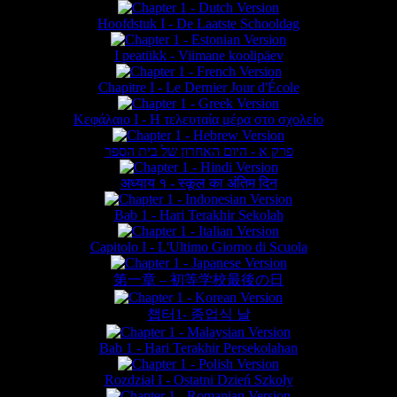
Hoofdstuk I - De Laatste Schooldag
I peatükk - Viimane koolipäev
Chapitre I - Le Dernier Jour d'École
Κεφάλαιο Ι - Η τελευταία μέρα στο σχολείο
פרק א - היום האחרון של בית הספר
अध्याय १ - स्कूल का अंतिम दिन
Bab 1 - Hari Terakhir Sekolah
Capitolo I - L'Ultimo Giorno di Scuola
第一章 – 初等学校最後の日
챕터1- 종업식 날
Bab 1 - Hari Terakhir Persekolahan
Rozdział I - Ostatni Dzień Szkoły