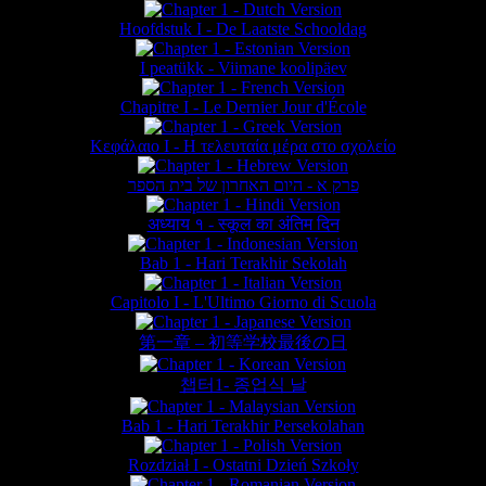
Hoofdstuk I - De Laatste Schooldag
I peatükk - Viimane koolipäev
Chapitre I - Le Dernier Jour d'École
Κεφάλαιο Ι - Η τελευταία μέρα στο σχολείο
פרק א - היום האחרון של בית הספר
अध्याय १ - स्कूल का अंतिम दिन
Bab 1 - Hari Terakhir Sekolah
Capitolo I - L'Ultimo Giorno di Scuola
第一章 – 初等学校最後の日
챕터1- 종업식 날
Bab 1 - Hari Terakhir Persekolahan
Rozdział I - Ostatni Dzień Szkoły