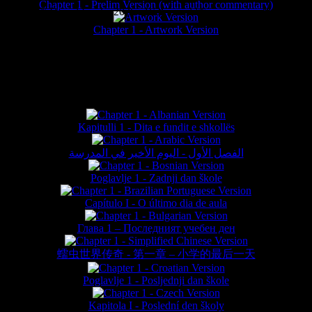
Chapter 1 - Prelim Version (with author commentary)
is website © Daniel Lieske 2026 - Wormworld® is a registered trademar
Chapter 1 - Artwork Version
FAN TRANSLATIONS*
Kapitulli 1 - Dita e fundit e shkollës
الفصل الأول - اليوم الأخير في المدرسة
Poglavlje 1 - Zadnji dan škole
Capítulo I - O último dia de aula
Глава 1 – Последният учебен ден
蠕虫世界传奇 - 第一章 – 小学的最后一天
Poglavlje 1 - Posljednji dan škole
Kapitola I - Poslední den školy