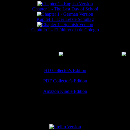
Chapter 1 - The Last Day of School
Kapitel 1 - Der Letzte Schultag
Capítulo I – El último día de Colegio
MMERCIAL DOWNLOADS
(
Thanks for your support!
HD Collector's Edition
PDF Collector's Edition
Amazon Kindle Edition
SPECIAL VERSIONS