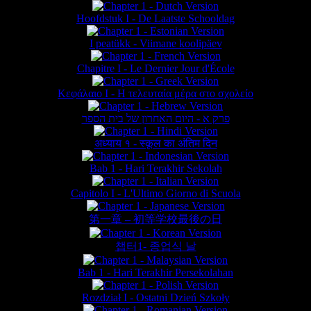
Hoofdstuk I - De Laatste Schooldag
I peatükk - Viimane koolipäev
Chapitre I - Le Dernier Jour d'École
Κεφάλαιο Ι - Η τελευταία μέρα στο σχολείο
פרק א - היום האחרון של בית הספר
अध्याय १ - स्कूल का अंतिम दिन
Bab 1 - Hari Terakhir Sekolah
Capitolo I - L'Ultimo Giorno di Scuola
第一章 – 初等学校最後の日
챕터1- 종업식 날
Bab 1 - Hari Terakhir Persekolahan
Rozdział I - Ostatni Dzień Szkoły