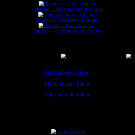
Chapter 1 - The Last Day of School
Kapitel 1 - Der Letzte Schultag
Capítulo I – El último día de Colegio
MMERCIAL DOWNLOADS
(
Thanks for your support!
HD Collector's Edition
PDF Collector's Edition
Amazon Kindle Edition
SPECIAL VERSIONS