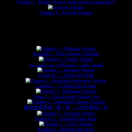
Chapter 1 - Prelim Version (with author commentary)
is website © Daniel Lieske 2026 - Wormworld® is a registered trademar
Chapter 1 - Artwork Version
FAN TRANSLATIONS*
Kapitulli 1 - Dita e fundit e shkollës
الفصل الأول - اليوم الأخير في المدرسة
Poglavlje 1 - Zadnji dan škole
Capítulo I - O último dia de aula
Глава 1 – Последният учебен ден
蠕虫世界传奇 - 第一章 – 小学的最后一天
Poglavlje 1 - Posljednji dan škole
Kapitola I - Poslední den školy