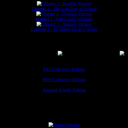
Chapter 1 - The Last Day of School
Kapitel 1 - Der Letzte Schultag
Capítulo I – El último día de Colegio
MMERCIAL DOWNLOADS
(
Thanks for your support!
HD Collector's Edition
PDF Collector's Edition
Amazon Kindle Edition
SPECIAL VERSIONS