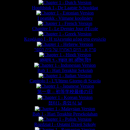
Hoofdstuk I - De Laatste Schooldag
I peatükk - Viimane koolipäev
Chapitre I - Le Dernier Jour d'École
Κεφάλαιο Ι - Η τελευταία μέρα στο σχολείο
פרק א - היום האחרון של בית הספר
अध्याय १ - स्कूल का अंतिम दिन
Bab 1 - Hari Terakhir Sekolah
Capitolo I - L'Ultimo Giorno di Scuola
第一章 – 初等学校最後の日
챕터1- 종업식 날
Bab 1 - Hari Terakhir Persekolahan
Rozdział I - Ostatni Dzień Szkoły