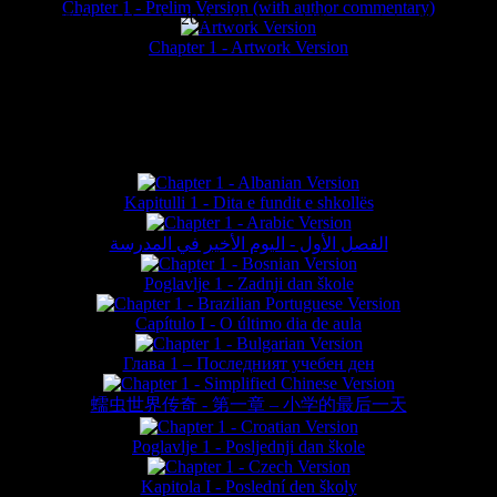
Chapter 1 - Prelim Version (with author commentary)
is website © Daniel Lieske 2026 - Wormworld® is a registered trademar
Chapter 1 - Artwork Version
FAN TRANSLATIONS*
Kapitulli 1 - Dita e fundit e shkollës
الفصل الأول - اليوم الأخير في المدرسة
Poglavlje 1 - Zadnji dan škole
Capítulo I - O último dia de aula
Глава 1 – Последният учебен ден
蠕虫世界传奇 - 第一章 – 小学的最后一天
Poglavlje 1 - Posljednji dan škole
Kapitola I - Poslední den školy