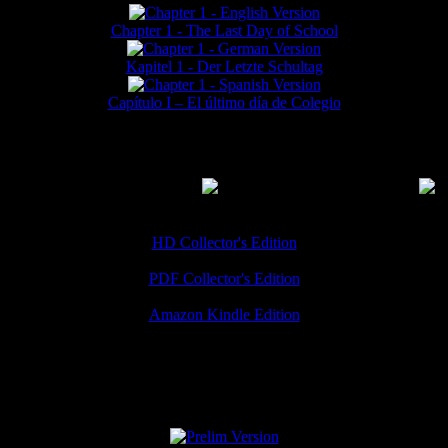
Chapter 1 - The Last Day of School
Kapitel 1 - Der Letzte Schultag
Capítulo I – El último día de Colegio
MMERCIAL DOWNLOADS
(
Thanks for your support!
HD Collector's Edition
PDF Collector's Edition
Amazon Kindle Edition
SPECIAL VERSIONS