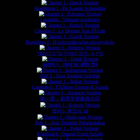
Hoofdstuk I - De Laatste Schooldag
I peatükk - Viimane koolipäev
Chapitre I - Le Dernier Jour d'École
Κεφάλαιο Ι - Η τελευταία μέρα στο σχολείο
פרק א - היום האחרון של בית הספר
अध्याय १ - स्कूल का अंतिम दिन
Bab 1 - Hari Terakhir Sekolah
Capitolo I - L'Ultimo Giorno di Scuola
第一章 – 初等学校最後の日
챕터1- 종업식 날
Bab 1 - Hari Terakhir Persekolahan
Rozdział I - Ostatni Dzień Szkoły