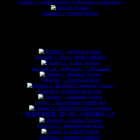
Chapter 1 - Prelim Version (with author commentary)
is website © Daniel Lieske 2026 - Wormworld® is a registered trademar
Chapter 1 - Artwork Version
FAN TRANSLATIONS*
Kapitulli 1 - Dita e fundit e shkollës
الفصل الأول - اليوم الأخير في المدرسة
Poglavlje 1 - Zadnji dan škole
Capítulo I - O último dia de aula
Глава 1 – Последният учебен ден
蠕虫世界传奇 - 第一章 – 小学的最后一天
Poglavlje 1 - Posljednji dan škole
Kapitola I - Poslední den školy