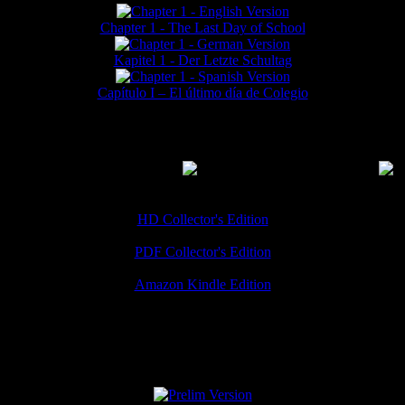
Chapter 1 - The Last Day of School
Kapitel 1 - Der Letzte Schultag
Capítulo I – El último día de Colegio
MMERCIAL DOWNLOADS
(
Thanks for your support!
HD Collector's Edition
PDF Collector's Edition
Amazon Kindle Edition
SPECIAL VERSIONS