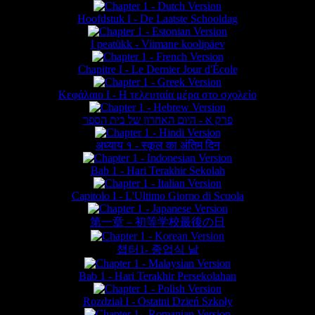
Hoofdstuk I - De Laatste Schooldag
I peatükk - Viimane koolipäev
Chapitre I - Le Dernier Jour d'École
Κεφάλαιο Ι - Η τελευταία μέρα στο σχολείο
פרק א - היום האחרון של בית הספר
अध्याय १ - स्कूल का अंतिम दिन
Bab 1 - Hari Terakhir Sekolah
Capitolo I - L'Ultimo Giorno di Scuola
第一章 – 初等学校最後の日
챕터1- 종업식 날
Bab 1 - Hari Terakhir Persekolahan
Rozdział I - Ostatni Dzień Szkoły