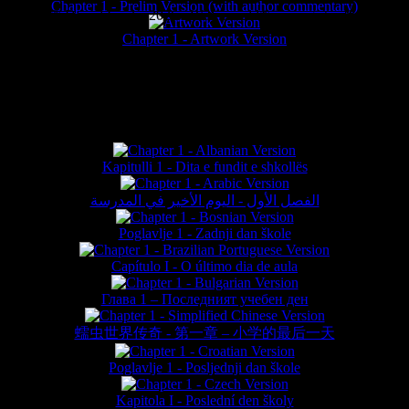
Chapter 1 - Prelim Version (with author commentary)
is website © Daniel Lieske 2026 - Wormworld® is a registered trademar
Chapter 1 - Artwork Version
FAN TRANSLATIONS*
Kapitulli 1 - Dita e fundit e shkollës
الفصل الأول - اليوم الأخير في المدرسة
Poglavlje 1 - Zadnji dan škole
Capítulo I - O último dia de aula
Глава 1 – Последният учебен ден
蠕虫世界传奇 - 第一章 – 小学的最后一天
Poglavlje 1 - Posljednji dan škole
Kapitola I - Poslední den školy