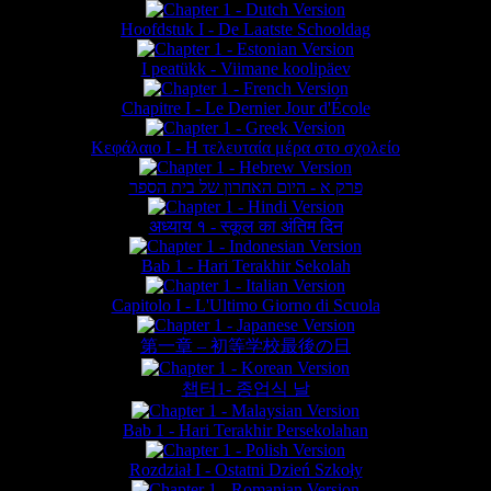
Hoofdstuk I - De Laatste Schooldag
I peatükk - Viimane koolipäev
Chapitre I - Le Dernier Jour d'École
Κεφάλαιο Ι - Η τελευταία μέρα στο σχολείο
פרק א - היום האחרון של בית הספר
अध्याय १ - स्कूल का अंतिम दिन
Bab 1 - Hari Terakhir Sekolah
Capitolo I - L'Ultimo Giorno di Scuola
第一章 – 初等学校最後の日
챕터1- 종업식 날
Bab 1 - Hari Terakhir Persekolahan
Rozdział I - Ostatni Dzień Szkoły