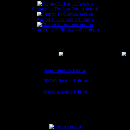
Chapter 1 - The Last Day of School
Kapitel 1 - Der Letzte Schultag
Capítulo I – El último día de Colegio
MMERCIAL DOWNLOADS
(
Thanks for your support!
HD Collector's Edition
PDF Collector's Edition
Amazon Kindle Edition
SPECIAL VERSIONS