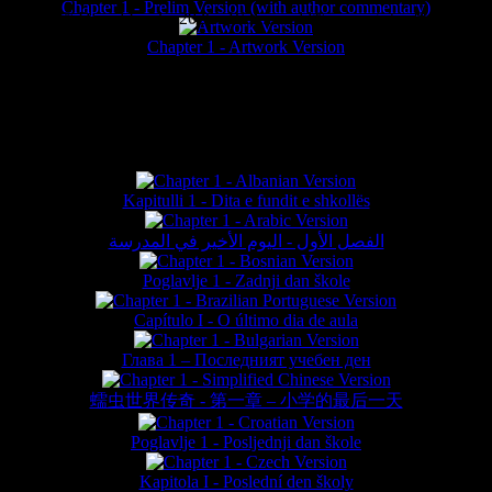
Chapter 1 - Prelim Version (with author commentary)
is website © Daniel Lieske 2026 - Wormworld® is a registered trademar
Chapter 1 - Artwork Version
FAN TRANSLATIONS*
Kapitulli 1 - Dita e fundit e shkollës
الفصل الأول - اليوم الأخير في المدرسة
Poglavlje 1 - Zadnji dan škole
Capítulo I - O último dia de aula
Глава 1 – Последният учебен ден
蠕虫世界传奇 - 第一章 – 小学的最后一天
Poglavlje 1 - Posljednji dan škole
Kapitola I - Poslední den školy