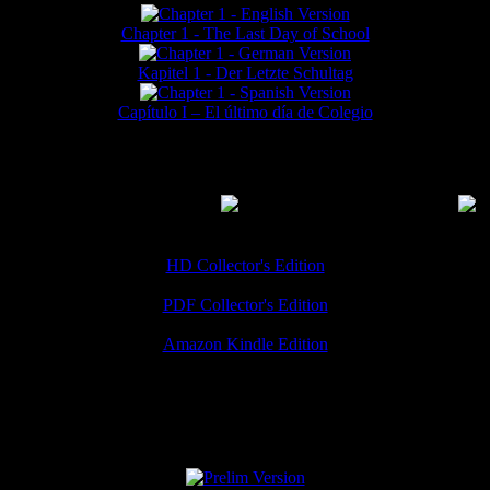
Chapter 1 - The Last Day of School
Kapitel 1 - Der Letzte Schultag
Capítulo I – El último día de Colegio
MMERCIAL DOWNLOADS
(
Thanks for your support!
HD Collector's Edition
PDF Collector's Edition
Amazon Kindle Edition
SPECIAL VERSIONS