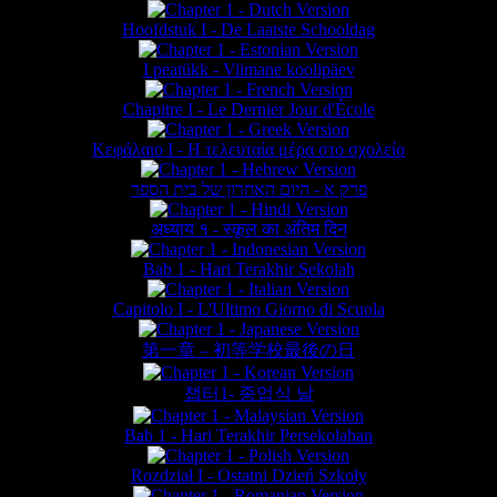
Hoofdstuk I - De Laatste Schooldag
I peatükk - Viimane koolipäev
Chapitre I - Le Dernier Jour d'École
Κεφάλαιο Ι - Η τελευταία μέρα στο σχολείο
פרק א - היום האחרון של בית הספר
अध्याय १ - स्कूल का अंतिम दिन
Bab 1 - Hari Terakhir Sekolah
Capitolo I - L'Ultimo Giorno di Scuola
第一章 – 初等学校最後の日
챕터1- 종업식 날
Bab 1 - Hari Terakhir Persekolahan
Rozdział I - Ostatni Dzień Szkoły