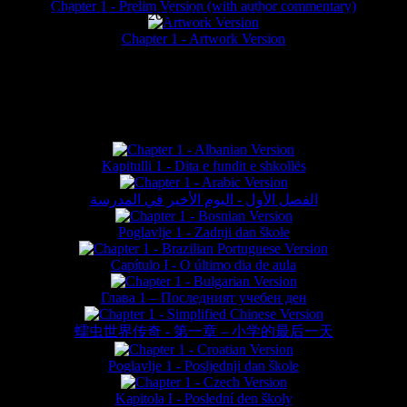
Chapter 1 - Prelim Version (with author commentary)
is website © Daniel Lieske 2026 - Wormworld® is a registered trademar
Chapter 1 - Artwork Version
FAN TRANSLATIONS*
Kapitulli 1 - Dita e fundit e shkollës
الفصل الأول - اليوم الأخير في المدرسة
Poglavlje 1 - Zadnji dan škole
Capítulo I - O último dia de aula
Глава 1 – Последният учебен ден
蠕虫世界传奇 - 第一章 – 小学的最后一天
Poglavlje 1 - Posljednji dan škole
Kapitola I - Poslední den školy