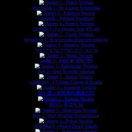
Hoofdstuk I - De Laatste Schooldag
I peatükk - Viimane koolipäev
Chapitre I - Le Dernier Jour d'École
Κεφάλαιο Ι - Η τελευταία μέρα στο σχολείο
פרק א - היום האחרון של בית הספר
अध्याय १ - स्कूल का अंतिम दिन
Bab 1 - Hari Terakhir Sekolah
Capitolo I - L'Ultimo Giorno di Scuola
第一章 – 初等学校最後の日
챕터1- 종업식 날
Bab 1 - Hari Terakhir Persekolahan
Rozdział I - Ostatni Dzień Szkoły