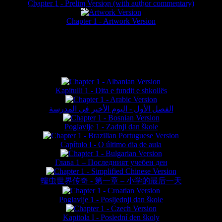
Chapter 1 - Prelim Version (with author commentary)
is website © Daniel Lieske 2026 - Wormworld® is a registered trademar
Chapter 1 - Artwork Version
FAN TRANSLATIONS*
Kapitulli 1 - Dita e fundit e shkollës
الفصل الأول - اليوم الأخير في المدرسة
Poglavlje 1 - Zadnji dan škole
Capítulo I - O último dia de aula
Глава 1 – Последният учебен ден
蠕虫世界传奇 - 第一章 – 小学的最后一天
Poglavlje 1 - Posljednji dan škole
Kapitola I - Poslední den školy