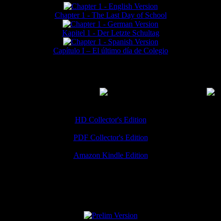
Chapter 1 - The Last Day of School
Kapitel 1 - Der Letzte Schultag
Capítulo I – El último día de Colegio
MMERCIAL DOWNLOADS
(
Thanks for your support!
HD Collector's Edition
PDF Collector's Edition
Amazon Kindle Edition
SPECIAL VERSIONS