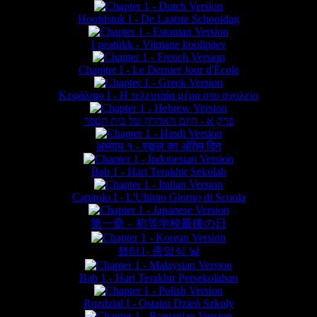
Hoofdstuk I - De Laatste Schooldag
I peatükk - Viimane koolipäev
Chapitre I - Le Dernier Jour d'École
Κεφάλαιο Ι - Η τελευταία μέρα στο σχολείο
פרק א - היום האחרון של בית הספר
अध्याय १ - स्कूल का अंतिम दिन
Bab 1 - Hari Terakhir Sekolah
Capitolo I - L'Ultimo Giorno di Scuola
第一章 – 初等学校最後の日
챕터1- 종업식 날
Bab 1 - Hari Terakhir Persekolahan
Rozdział I - Ostatni Dzień Szkoły