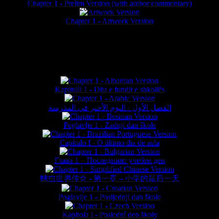
Chapter 1 - Prelim Version (with author commentary)
is website © Daniel Lieske 2026 - Wormworld® is a registered trademar
Chapter 1 - Artwork Version
FAN TRANSLATIONS*
Kapitulli 1 - Dita e fundit e shkollës
الفصل الأول - اليوم الأخير في المدرسة
Poglavlje 1 - Zadnji dan škole
Capítulo I - O último dia de aula
Глава 1 – Последният учебен ден
蠕虫世界传奇 - 第一章 – 小学的最后一天
Poglavlje 1 - Posljednji dan škole
Kapitola I - Poslední den školy