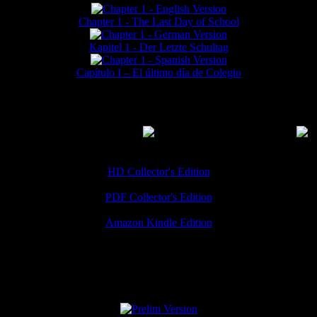
Chapter 1 - The Last Day of School
Kapitel 1 - Der Letzte Schultag
Capítulo I – El último día de Colegio
MMERCIAL DOWNLOADS
(
Thanks for your support!
HD Collector's Edition
PDF Collector's Edition
Amazon Kindle Edition
SPECIAL VERSIONS