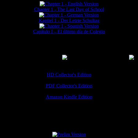
Chapter 1 - The Last Day of School
Kapitel 1 - Der Letzte Schultag
Capítulo I – El último día de Colegio
MMERCIAL DOWNLOADS
(
Thanks for your support!
HD Collector's Edition
PDF Collector's Edition
Amazon Kindle Edition
SPECIAL VERSIONS