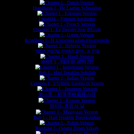
Hoofdstuk I - De Laatste Schooldag
I peatükk - Viimane koolipäev
Chapitre I - Le Dernier Jour d'École
Κεφάλαιο Ι - Η τελευταία μέρα στο σχολείο
פרק א - היום האחרון של בית הספר
अध्याय १ - स्कूल का अंतिम दिन
Bab 1 - Hari Terakhir Sekolah
Capitolo I - L'Ultimo Giorno di Scuola
第一章 – 初等学校最後の日
챕터1- 종업식 날
Bab 1 - Hari Terakhir Persekolahan
Rozdział I - Ostatni Dzień Szkoły