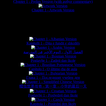
Chapter 1 - Prelim Version (with author commentary)
is website © Daniel Lieske 2026 - Wormworld® is a registered trademar
Chapter 1 - Artwork Version
FAN TRANSLATIONS*
Kapitulli 1 - Dita e fundit e shkollës
الفصل الأول - اليوم الأخير في المدرسة
Poglavlje 1 - Zadnji dan škole
Capítulo I - O último dia de aula
Глава 1 – Последният учебен ден
蠕虫世界传奇 - 第一章 – 小学的最后一天
Poglavlje 1 - Posljednji dan škole
Kapitola I - Poslední den školy