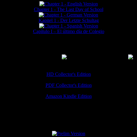
Chapter 1 - The Last Day of School
Kapitel 1 - Der Letzte Schultag
Capítulo I – El último día de Colegio
MMERCIAL DOWNLOADS
(
Thanks for your support!
HD Collector's Edition
PDF Collector's Edition
Amazon Kindle Edition
SPECIAL VERSIONS