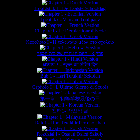
Hoofdstuk I - De Laatste Schooldag
I peatükk - Viimane koolipäev
Chapitre I - Le Dernier Jour d'École
Κεφάλαιο Ι - Η τελευταία μέρα στο σχολείο
פרק א - היום האחרון של בית הספר
अध्याय १ - स्कूल का अंतिम दिन
Bab 1 - Hari Terakhir Sekolah
Capitolo I - L'Ultimo Giorno di Scuola
第一章 – 初等学校最後の日
챕터1- 종업식 날
Bab 1 - Hari Terakhir Persekolahan
Rozdział I - Ostatni Dzień Szkoły