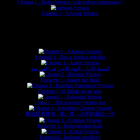
Chapter 1 - Prelim Version (with author commentary)
is website © Daniel Lieske 2026 - Wormworld® is a registered trademar
Chapter 1 - Artwork Version
FAN TRANSLATIONS*
Kapitulli 1 - Dita e fundit e shkollës
الفصل الأول - اليوم الأخير في المدرسة
Poglavlje 1 - Zadnji dan škole
Capítulo I - O último dia de aula
Глава 1 – Последният учебен ден
蠕虫世界传奇 - 第一章 – 小学的最后一天
Poglavlje 1 - Posljednji dan škole
Kapitola I - Poslední den školy