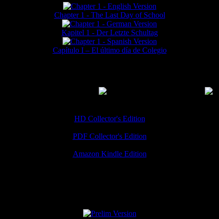
Chapter 1 - The Last Day of School
Kapitel 1 - Der Letzte Schultag
Capítulo I – El último día de Colegio
MMERCIAL DOWNLOADS
(
Thanks for your support!
HD Collector's Edition
PDF Collector's Edition
Amazon Kindle Edition
SPECIAL VERSIONS