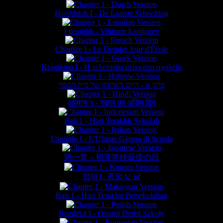
Hoofdstuk I - De Laatste Schooldag
I peatükk - Viimane koolipäev
Chapitre I - Le Dernier Jour d'École
Κεφάλαιο Ι - Η τελευταία μέρα στο σχολείο
פרק א - היום האחרון של בית הספר
अध्याय १ - स्कूल का अंतिम दिन
Bab 1 - Hari Terakhir Sekolah
Capitolo I - L'Ultimo Giorno di Scuola
第一章 – 初等学校最後の日
챕터1- 종업식 날
Bab 1 - Hari Terakhir Persekolahan
Rozdział I - Ostatni Dzień Szkoły