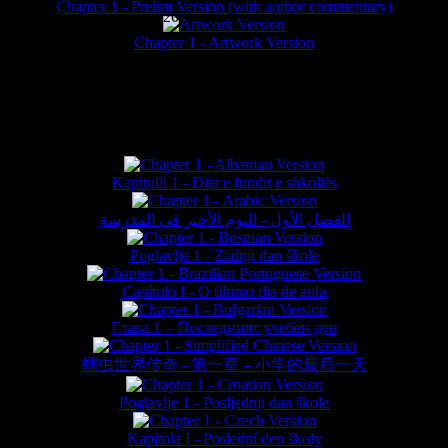
Chapter 1 - Prelim Version (with author commentary)
is website © Daniel Lieske 2026 - Wormworld® is a registered trademar
Chapter 1 - Artwork Version
FAN TRANSLATIONS*
Kapitulli 1 - Dita e fundit e shkollës
الفصل الأول - اليوم الأخير في المدرسة
Poglavlje 1 - Zadnji dan škole
Capítulo I - O último dia de aula
Глава 1 – Последният учебен ден
蠕虫世界传奇 - 第一章 – 小学的最后一天
Poglavlje 1 - Posljednji dan škole
Kapitola I - Poslední den školy