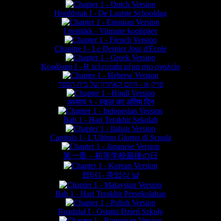
Hoofdstuk I - De Laatste Schooldag
I peatükk - Viimane koolipäev
Chapitre I - Le Dernier Jour d'École
Κεφάλαιο Ι - Η τελευταία μέρα στο σχολείο
פרק א - היום האחרון של בית הספר
अध्याय १ - स्कूल का अंतिम दिन
Bab 1 - Hari Terakhir Sekolah
Capitolo I - L'Ultimo Giorno di Scuola
第一章 – 初等学校最後の日
챕터1- 종업식 날
Bab 1 - Hari Terakhir Persekolahan
Rozdział I - Ostatni Dzień Szkoły