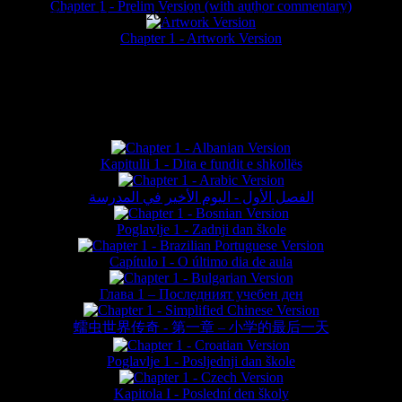
Chapter 1 - Prelim Version (with author commentary)
is website © Daniel Lieske 2026 - Wormworld® is a registered trademar
Chapter 1 - Artwork Version
FAN TRANSLATIONS*
Kapitulli 1 - Dita e fundit e shkollës
الفصل الأول - اليوم الأخير في المدرسة
Poglavlje 1 - Zadnji dan škole
Capítulo I - O último dia de aula
Глава 1 – Последният учебен ден
蠕虫世界传奇 - 第一章 – 小学的最后一天
Poglavlje 1 - Posljednji dan škole
Kapitola I - Poslední den školy