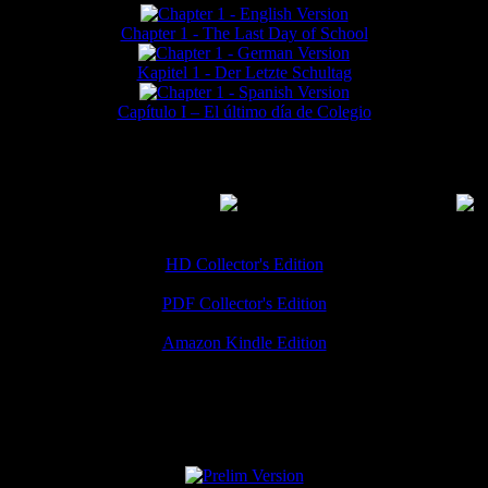
Chapter 1 - The Last Day of School
Kapitel 1 - Der Letzte Schultag
Capítulo I – El último día de Colegio
MMERCIAL DOWNLOADS
(
Thanks for your support!
HD Collector's Edition
PDF Collector's Edition
Amazon Kindle Edition
SPECIAL VERSIONS