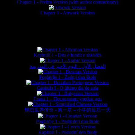
Chapter 1 - Prelim Version (with author commentary)
is website © Daniel Lieske 2026 - Wormworld® is a registered trademar
Chapter 1 - Artwork Version
FAN TRANSLATIONS*
Kapitulli 1 - Dita e fundit e shkollës
الفصل الأول - اليوم الأخير في المدرسة
Poglavlje 1 - Zadnji dan škole
Capítulo I - O último dia de aula
Глава 1 – Последният учебен ден
蠕虫世界传奇 - 第一章 – 小学的最后一天
Poglavlje 1 - Posljednji dan škole
Kapitola I - Poslední den školy