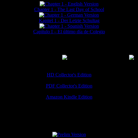
Chapter 1 - The Last Day of School
Kapitel 1 - Der Letzte Schultag
Capítulo I – El último día de Colegio
MMERCIAL DOWNLOADS
(
Thanks for your support!
HD Collector's Edition
PDF Collector's Edition
Amazon Kindle Edition
SPECIAL VERSIONS