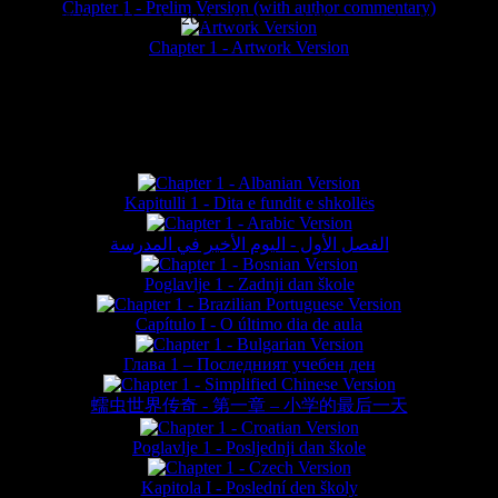
Chapter 1 - Prelim Version (with author commentary)
is website © Daniel Lieske 2026 - Wormworld® is a registered trademar
Chapter 1 - Artwork Version
FAN TRANSLATIONS*
Kapitulli 1 - Dita e fundit e shkollës
الفصل الأول - اليوم الأخير في المدرسة
Poglavlje 1 - Zadnji dan škole
Capítulo I - O último dia de aula
Глава 1 – Последният учебен ден
蠕虫世界传奇 - 第一章 – 小学的最后一天
Poglavlje 1 - Posljednji dan škole
Kapitola I - Poslední den školy