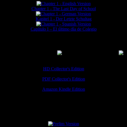
Chapter 1 - The Last Day of School
Kapitel 1 - Der Letzte Schultag
Capítulo I – El último día de Colegio
MMERCIAL DOWNLOADS
(
Thanks for your support!
HD Collector's Edition
PDF Collector's Edition
Amazon Kindle Edition
SPECIAL VERSIONS