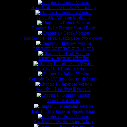
Hoofdstuk I - De Laatste Schooldag
I peatükk - Viimane koolipäev
Chapitre I - Le Dernier Jour d'École
Κεφάλαιο Ι - Η τελευταία μέρα στο σχολείο
פרק א - היום האחרון של בית הספר
अध्याय १ - स्कूल का अंतिम दिन
Bab 1 - Hari Terakhir Sekolah
Capitolo I - L'Ultimo Giorno di Scuola
第一章 – 初等学校最後の日
챕터1- 종업식 날
Bab 1 - Hari Terakhir Persekolahan
Rozdział I - Ostatni Dzień Szkoły