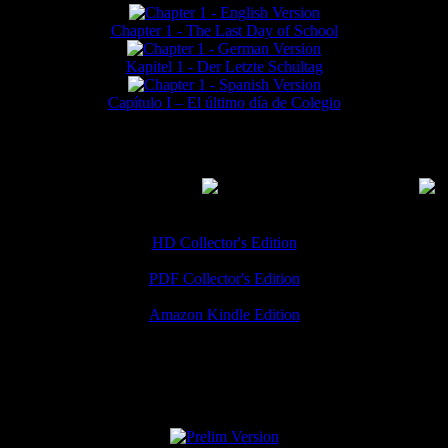
Chapter 1 - The Last Day of School
Kapitel 1 - Der Letzte Schultag
Capítulo I – El último día de Colegio
MMERCIAL DOWNLOADS
(
Thanks for your support!
HD Collector's Edition
PDF Collector's Edition
Amazon Kindle Edition
SPECIAL VERSIONS