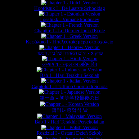
Hoofdstuk I - De Laatste Schooldag
I peatükk - Viimane koolipäev
Chapitre I - Le Dernier Jour d'École
Κεφάλαιο Ι - Η τελευταία μέρα στο σχολείο
פרק א - היום האחרון של בית הספר
अध्याय १ - स्कूल का अंतिम दिन
Bab 1 - Hari Terakhir Sekolah
Capitolo I - L'Ultimo Giorno di Scuola
第一章 – 初等学校最後の日
챕터1- 종업식 날
Bab 1 - Hari Terakhir Persekolahan
Rozdział I - Ostatni Dzień Szkoły