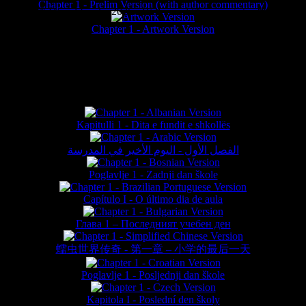
Chapter 1 - Prelim Version (with author commentary)
is website © Daniel Lieske 2026 - Wormworld® is a registered trademar
Chapter 1 - Artwork Version
FAN TRANSLATIONS*
Kapitulli 1 - Dita e fundit e shkollës
الفصل الأول - اليوم الأخير في المدرسة
Poglavlje 1 - Zadnji dan škole
Capítulo I - O último dia de aula
Глава 1 – Последният учебен ден
蠕虫世界传奇 - 第一章 – 小学的最后一天
Poglavlje 1 - Posljednji dan škole
Kapitola I - Poslední den školy