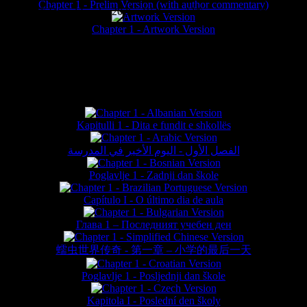
Chapter 1 - Prelim Version (with author commentary)
is website © Daniel Lieske 2026 - Wormworld® is a registered trademar
Chapter 1 - Artwork Version
FAN TRANSLATIONS*
Kapitulli 1 - Dita e fundit e shkollës
الفصل الأول - اليوم الأخير في المدرسة
Poglavlje 1 - Zadnji dan škole
Capítulo I - O último dia de aula
Глава 1 – Последният учебен ден
蠕虫世界传奇 - 第一章 – 小学的最后一天
Poglavlje 1 - Posljednji dan škole
Kapitola I - Poslední den školy