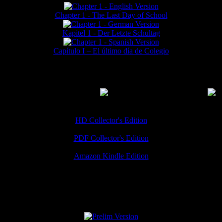
Chapter 1 - The Last Day of School
Kapitel 1 - Der Letzte Schultag
Capítulo I – El último día de Colegio
MMERCIAL DOWNLOADS
(
Thanks for your support!
HD Collector's Edition
PDF Collector's Edition
Amazon Kindle Edition
SPECIAL VERSIONS