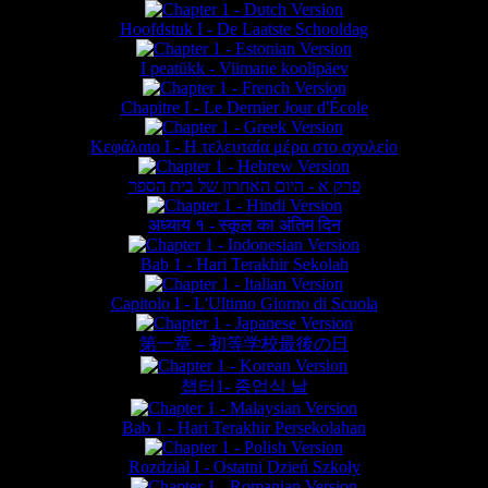
Hoofdstuk I - De Laatste Schooldag
I peatükk - Viimane koolipäev
Chapitre I - Le Dernier Jour d'École
Κεφάλαιο Ι - Η τελευταία μέρα στο σχολείο
פרק א - היום האחרון של בית הספר
अध्याय १ - स्कूल का अंतिम दिन
Bab 1 - Hari Terakhir Sekolah
Capitolo I - L'Ultimo Giorno di Scuola
第一章 – 初等学校最後の日
챕터1- 종업식 날
Bab 1 - Hari Terakhir Persekolahan
Rozdział I - Ostatni Dzień Szkoły