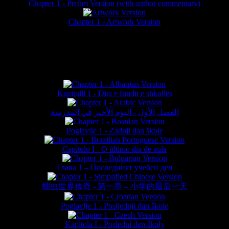
Chapter 1 - Prelim Version (with author commentary)
is website © Daniel Lieske 2026 - Wormworld® is a registered trademar
Chapter 1 - Artwork Version
FAN TRANSLATIONS*
Kapitulli 1 - Dita e fundit e shkollës
الفصل الأول - اليوم الأخير في المدرسة
Poglavlje 1 - Zadnji dan škole
Capítulo I - O último dia de aula
Глава 1 – Последният учебен ден
蠕虫世界传奇 - 第一章 – 小学的最后一天
Poglavlje 1 - Posljednji dan škole
Kapitola I - Poslední den školy