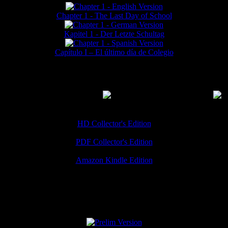
Chapter 1 - The Last Day of School
Kapitel 1 - Der Letzte Schultag
Capítulo I – El último día de Colegio
MMERCIAL DOWNLOADS
(
Thanks for your support!
HD Collector's Edition
PDF Collector's Edition
Amazon Kindle Edition
SPECIAL VERSIONS