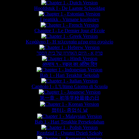
Hoofdstuk I - De Laatste Schooldag
I peatükk - Viimane koolipäev
Chapitre I - Le Dernier Jour d'École
Κεφάλαιο Ι - Η τελευταία μέρα στο σχολείο
פרק א - היום האחרון של בית הספר
अध्याय १ - स्कूल का अंतिम दिन
Bab 1 - Hari Terakhir Sekolah
Capitolo I - L'Ultimo Giorno di Scuola
第一章 – 初等学校最後の日
챕터1- 종업식 날
Bab 1 - Hari Terakhir Persekolahan
Rozdział I - Ostatni Dzień Szkoły